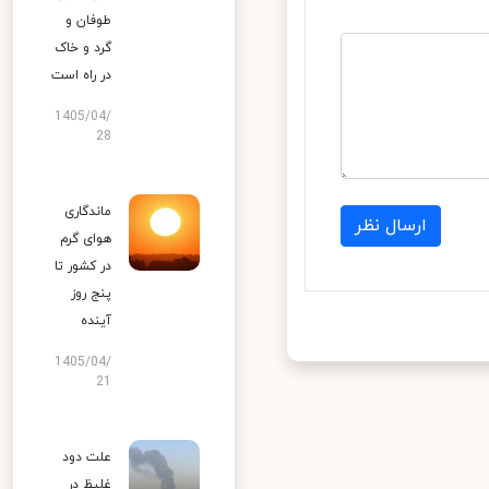
طوفان و
گرد و خاک
در راه است
1405/04/
28
ماندگاری
ارسال نظر
هوای گرم
در کشور تا
پنج روز
آینده
1405/04/
21
علت دود
غلیظ در