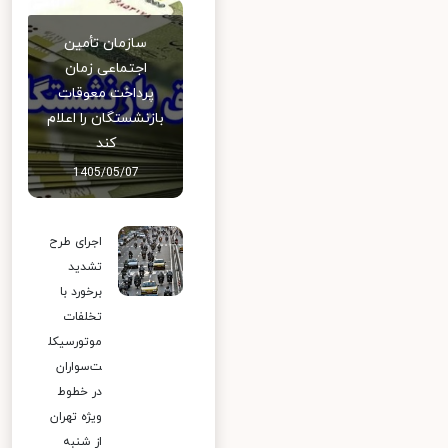
سازمان تأمین
اجتماعی زمان
پرداخت معوقات
بازنشستگان را اعلام
کند
1405/05/07
اجرای طرح
تشدید
برخورد با
تخلفات
موتورسیکل
ت‌سواران
در خطوط
ویژه تهران
از شنبه