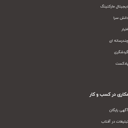
یتال مارکتینگ
نش سرا
ار
رسانه ای
دشگری
دکست
ری در کسب و کار
ی رایگان
یغات در آفتاب