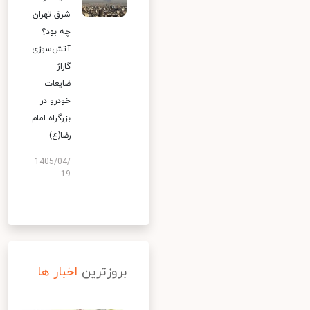
شرق تهران
چه بود؟
آتش‌سوزی
گاراژ
ضایعات
خودرو در
بزرگراه امام
رضا(ع)
1405/04/
19
بروزترین
اخبار ها