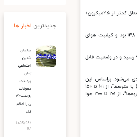
براساس اعلام شرکت کنترل کیفیت هوا، آلاینده شاخص هم‌اکنون «ذرات معلق کمتر از ۲.۵میکرون»
جدیدترین
اخبار ها
آلاینده شاخص هوای پایتخت طی ۲۴ ساعت گذشته «ازن» با میانگین ۱۳۸ بود و کیفیت هوای
سازمان
 غلظت آلاینده هوا ساعت ۲۰ روز گذشته (۲۶ مردادماه) به شاخص ۹۵ رسید و در وضعیت قابل
تأمین
اجتماعی
زمان
لی تقسیم‌بندی می‌شود. براساس این
پرداخت
تقسیم‌بندی از عدد صفر تا ۵۰ هوا "پاک"، از ۵۱ تا ۱۰۰ هوا "قابل قبول(سالم) یا متوسط"، از ۱۰۱ تا ۱۵۰
معوقات
هوا "ناسالم برای گروه‌های حساس"، از ۱۵۱ تا ۲۰۰ هوا "ناسالم برای همه گروه‌ها"، از ۲۰۱ تا ۳۰۰ هوا
بازنشستگا
ن را اعلام
کند
1405/05/
07