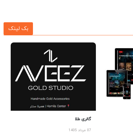
بک لینک
گالری طلا
07 مرداد 1405