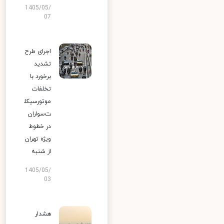
1405/05/
07
اجرای طرح
تشدید
برخورد با
تخلفات
موتورسیکل
ت‌سواران
در خطوط
ویژه تهران
از شنبه
1405/05/
03
هشدار