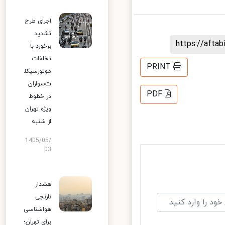
اجرای طرح
تشدید
https://aft
برخورد با
تخلفات
PRINT
موتورسیکل
ت‌سواران
PDF
در خطوط
ویژه تهران
از شنبه
1405/05/
03
هشدار
نارنجی
هواشناسی
برای تهران؛