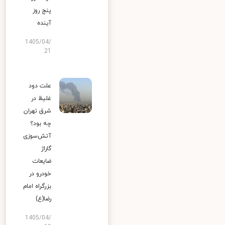
پنج روز
آینده
1405/04/
21
علت دود
غلیظ در
شرق تهران
چه بود؟
آتش‌سوزی
گاراژ
ضایعات
خودرو در
بزرگراه امام
رضا(ع)
1405/04/