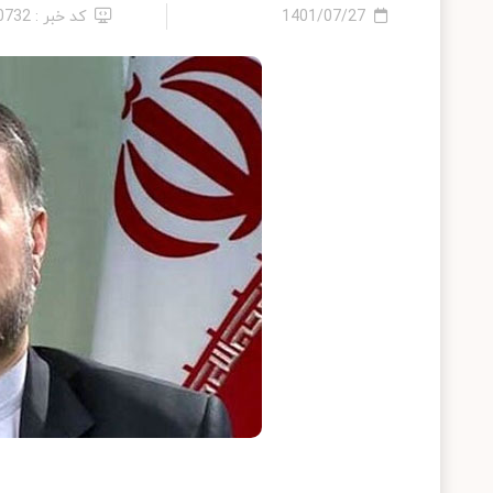
1401/07/27
کد خبر : 10732