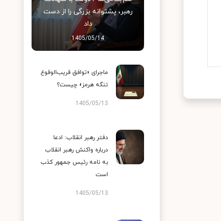
رهبر، پشتوانه بزرگی را از دست
داد
1405/05/14
ماجرای «توافق قریب‌الوقوع
تنگه هرمز» چیست؟
1405/05/13
دفتر رهبر انقلاب: ادعا
درباره واکنش رهبر انقلاب
به نامه رئیس جمهور کذب
است
1405/05/13