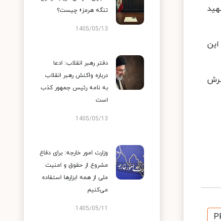
هید
تنگه هرمز» چیست؟
1405/05/13
این
دفتر رهبر انقلاب: ادعا
درباره واکنش رهبر انقلاب
ترش
به نامه رئیس جمهور کذب
است
1405/05/13
وزارت امور خارجه: برای دفاع
مشروع از حقوق و امنیت
ملی از همه ابزارها استفاده
می‌کنیم
1405/05/11
P