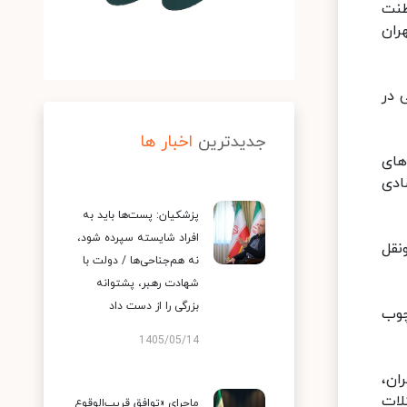
طنت
ران
 در
جدیدترین
اخبار ها
های
ادی
پزشکیان: پست‌ها باید به
افراد شایسته سپرده شود،
نقل
نه هم‌جناحی‌ها / دولت با
شهادت رهبر، پشتوانه
بزرگی را از دست داد
چوب
1405/05/14
ان،
لات
ماجرای «توافق قریب‌الوقوع