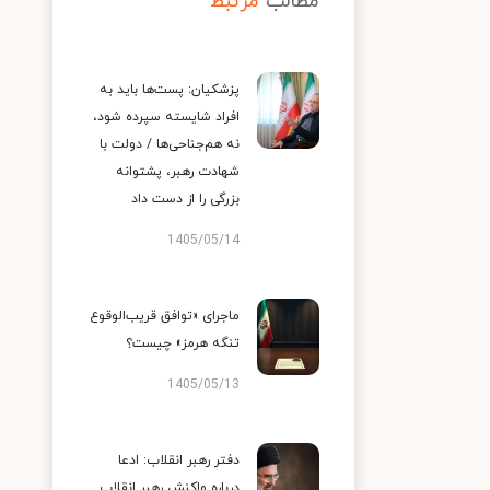
مطالب
مرتبط
پزشکیان: پست‌ها باید به
افراد شایسته سپرده شود،
نه هم‌جناحی‌ها / دولت با
شهادت رهبر، پشتوانه
بزرگی را از دست داد
1405/05/14
ماجرای «توافق قریب‌الوقوع
تنگه هرمز» چیست؟
1405/05/13
دفتر رهبر انقلاب: ادعا
درباره واکنش رهبر انقلاب