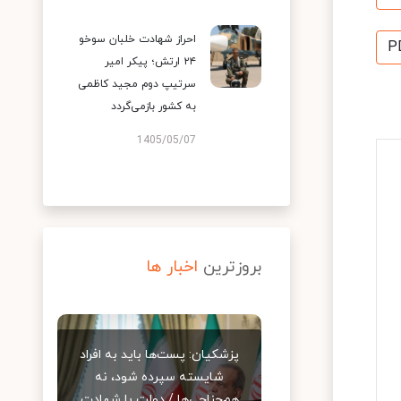
احراز شهادت خلبان سوخو
P
۲۴ ارتش؛ پیکر امیر
سرتیپ دوم مجید کاظمی
به کشور بازمی‌گردد
1405/05/07
بروزترین
اخبار ها
پزشکیان: پست‌ها باید به افراد
شایسته سپرده شود، نه
هم‌جناحی‌ها / دولت با شهادت