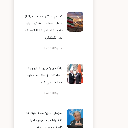
شب پرتنش غرب آسیا؛ از
ادعای حمله موشکی ایران
به پایگاه آمریکا تا توقیف
سه نفتکش
1405/05/07
وانگ یی: چین از ایران در
محافظت از حاکمیت خود
حمایت می کند
1405/05/03
سازمان ملل: همه طرف‌ها
تنش‌ها در خاورمیانه را
کاهش دهند و به