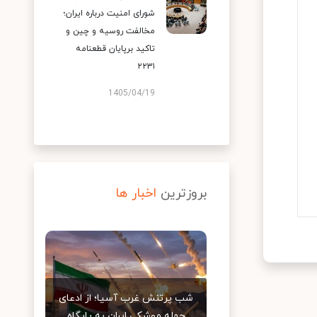
شورای امنیت درباره ایران؛
مخالفت روسیه و چین و
تاکید برپایان قطعنامه
۲۲۳۱
1405/04/19
بروزترین
اخبار ها
شب پرتنش غرب آسیا؛ از ادعای
حمله موشکی ایران به پایگاه