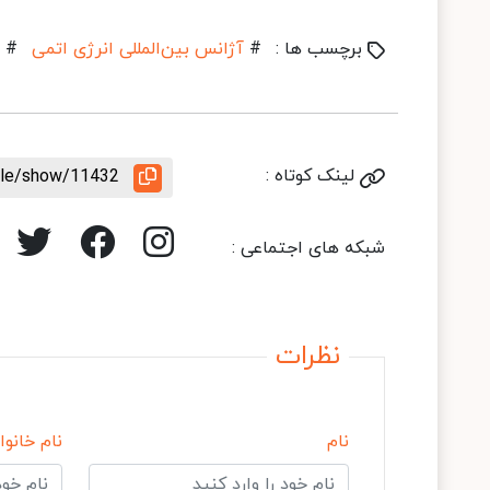
برچسب ها :
#
آژانس بین‌المللی انرژی اتمی
#
لینک کوتاه :
icle/show/11432
شبکه های اجتماعی :
نظرات
نام
نام خانوا