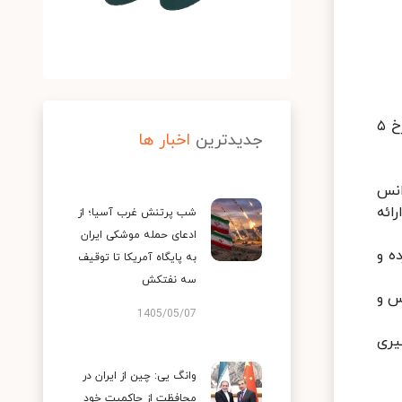
سازمان و آژانس با هدف حل و فصل موضوعات توافق کردند، در ادامه همکاری خود همانطوری که در بیانیه مشترک مورخ ۵
جدیدترین
اخبار ها
 آژانس
ائه
شب پرتنش غرب آسیا؛ از
ادعای حمله موشکی ایران
ه و
به پایگاه آمریکا تا توقیف
سه نفتکش
س و
1405/05/07
یجه‌گیری
وانگ یی: چین از ایران در
محافظت از حاکمیت خود