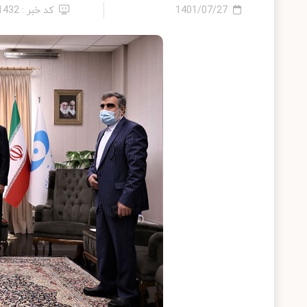
1401/07/27
کد خبر : 11432