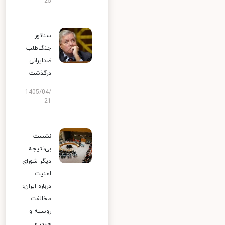
25
سناتور
جنگ‌طلب
ضدایرانی
درگذشت
1405/04/
21
نشست
بی‌نتیجه
دیگر شورای
امنیت
درباره ایران؛
مخالفت
روسیه و
چین و