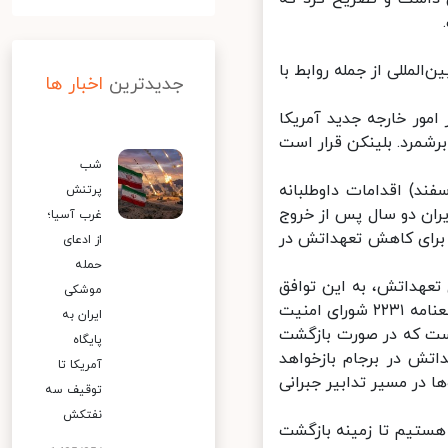
لمللی از جمله روابط با
جدیدترین
اخبار ها
ور خارجه جدید آمریکا
شمرد. بلینکن قرار است
شب
د) اقدامات داوطلبانه
پرتنش
ران دو سال پس از خروج
غرب آسیا؛
 برای کاهش تعهداتش در
از ادعای
حمله
عهداتش، به این توافق
موشکی
بازمی‌گردد. این درحالیست که آمریکا با خروج از برجام ناقض این توافق و قطعنامه ۲۲۳۱ شورای امنیت
ایران به
ست که در صورت بازگشت
پایگاه
تش در برجام بازخواهد
آمریکا تا
 در مسیر تدابیر جبرانی
توقیف سه
نفتکش
هستیم تا زمینه بازگشت