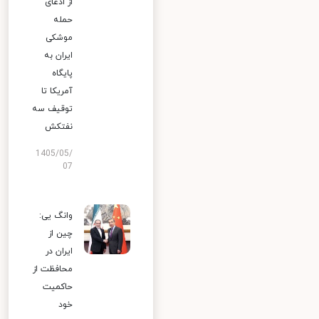
از ادعای
حمله
موشکی
ایران به
پایگاه
آمریکا تا
توقیف سه
نفتکش
1405/05/
07
وانگ یی:
چین از
ایران در
محافظت از
حاکمیت
خود