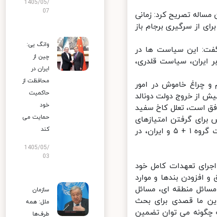
1405/05/
07
ساله تصریح کرد: زمانی
ی از سرگیری برجام باز
وانگ یی:
گفت: این سیاست ها در
چین از
ر ایران، سیاست قلدری،
ایران در
محافظت از
و چراغ خاموش در امور
حاکمیت
انرژی اتمی پیش از خروج دولت دونالد
خود
فق است، تعلل کاخ سفید
حمایت می
 برای گرفتن امتیازهای
کند
بیشتری است تا بتواند به بهانه عقد قرارداد گسترده‌تر در چارچوب مذاکرات گروه ۱ + ۵ و ایران، در
1405/05/
03
جرای تعهدات کامل خود
 افزودن بندها و موارد
سائل منطقه ای، مسائل
سازمان
ن ما قصدی برای بحث
ملل: همه
چگونه می توان تضمین
طرف‌ها