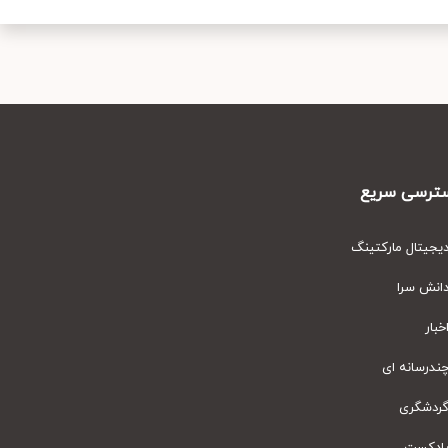
رسی سریع
یتال مارکتینگ
نش سرا
ار
رسانه ای
دشگری