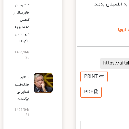
ه اطمینان بدهد.
تنش‌ها در
خاورمیانه را
کاهش
دهند و به
وپا
دیپلماسی
بازگردند
1405/04/
25
https://af
PRINT
سناتور
جنگ‌طلب
PDF
ضدایرانی
درگذشت
1405/04/
21