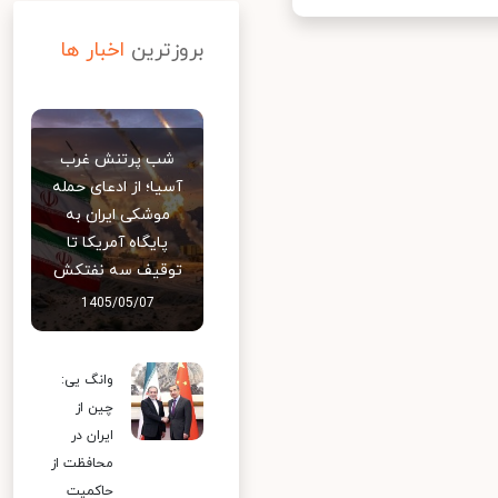
بروزترین
اخبار ها
شب پرتنش غرب
آسیا؛ از ادعای حمله
موشکی ایران به
پایگاه آمریکا تا
توقیف سه نفتکش
1405/05/07
وانگ یی:
چین از
ایران در
محافظت از
حاکمیت