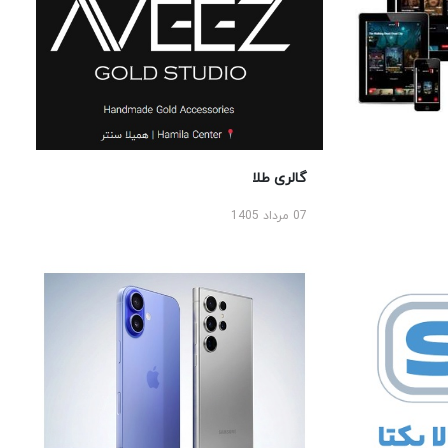
گالری طلا
07 مرداد 1405