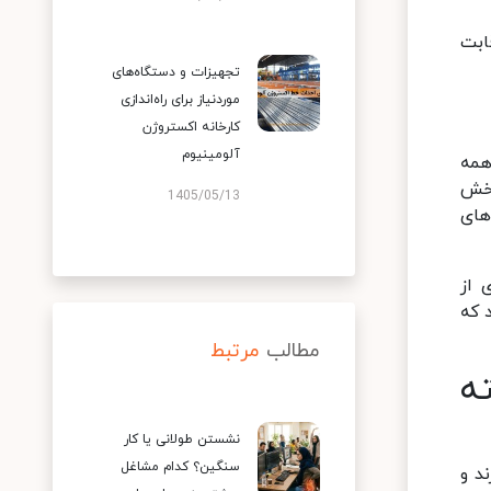
ابت
تجهیزات و دستگاه‌های
موردنیاز برای راه‌اندازی
کارخانه اکستروژن
آلومینیوم
همه
بخش
1405/05/13
های
 از
 که
مطالب
مرتبط
ه
نشستن طولانی یا کار
سنگین؟ کدام مشاغل
د و