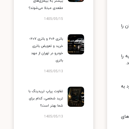
بیشتر به بیماری‌های
مقعدی مبتلا می‌شوند؟
1405/05/15
 را
باتری ۲۰۶ و باتری ۲۰۷؛
خرید و تعویض باتری
خودرو در تهران از مهد
 را
باتری
.
1405/05/13
 به
تفاوت پراپ تریدینگ با
ترید شخصی، کدام برای
شما بهتر است؟
های
1405/05/13