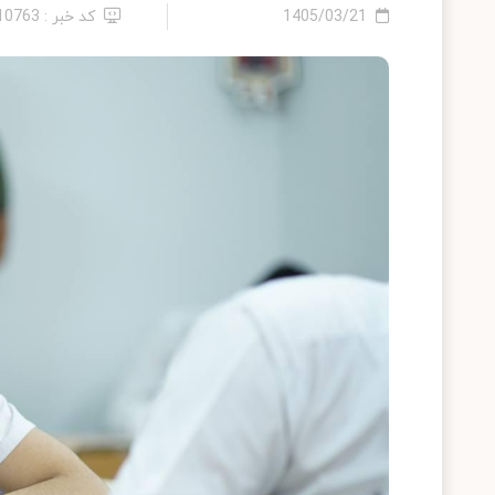
1405/03/21
کد خبر : 2410763