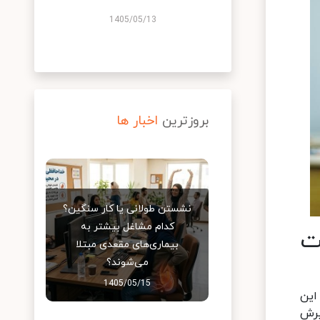
1405/05/13
بروزترین
اخبار ها
نشستن طولانی یا کار سنگین؟
کدام مشاغل بیشتر به
ت
بیماری‌های مقعدی مبتلا
می‌شوند؟
1405/05/15
این
یرش