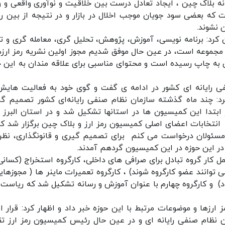
نه بلاک چین ، ایجاد تعادل درست بین خلاقیت و نوآوری واقعی و و
ت که بعضی سود جویان موجب اخلال در بازار و در نتیجه از بین ر
 نشوند.
کرد: برنامه نویسی، آموزش، پژوهش، تحلیل گری، معامله گری و تو
ن مجموعه است، در عین حال موفق شدیم مجوز اولین نشریه رمز ارزها
آن به چاپ رسیده است و محتوای مناسبی برای علاقه مندان به این ح
ی رایانه ای کشور در ادامه ی گفت و گوی خود به فعالیت هایش
کرد: چند ماه گذشته سازمان نظام صنفی رایانه‌ای کشور تصمیم گ
ابتدا این کمیسیون ها در استانها تشکیل شد و در استان البرز 
نتخابات اعضای اصلی کمیسیون رمز ارز و بلاک چین برگزار شد که
مسئولان درخواست می کنم برای تصمیم گیری و قانونگذاری، نظ
 این حوزه در اين کمیسیون گردهم آمدند.
ل کار گروه تبادل برای صرافی های داخلی، کارگروه استخراج (کسانی
وانند عضو کارگروه شوند) ، کارگروه تعمیرات ماینر ها‌ ( مجوزهایی
) و کارگروه چهارم با عنوان آموزش و رسانه تشکیل شد‌ كه رياست 
ز ارزها و موضوعات مرتبط با این حوزه خبر داد و اظهار کرد: قرار 
 نظام صنفی رایانه ای و در عین حال رئیس کمیسیون رمز ارز تق