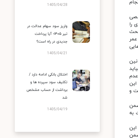
جام
1405/04/28
صصی
 را
واریز سود سهام عدالت در
بحث
تیر ۱۴۰۵؛ آیا پرداخت
عمر
جدیدی در راه است؟
ایی
1405/04/21
نین
اید
اختلال بانکی ادامه دارد /
عدم
تکلیف سود سپرده ها و
این
ت و
برداشت از حساب مشخص
شد
ضمن
1405/04/19
 به
این
ضمن