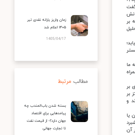
گفت
انش
زمان واریز یارانه نقدی تیر
 بر
۱۴۰۵ اعلام شد
لیل
1405/04/17
بد؛
ستر
 ما
راه
مطالب
مرتبط
 بر
 بر
د و
بسته شدن باب‌المندب چه
پیامدهایی برای اقتصاد
 یا
جهان دارد؟؛ از قیمت نفت
برد
تا تجارت جهانی
 آن