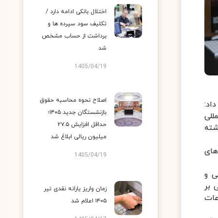
اختلال بانکی ادامه دارد /
تکلیف سود سپرده ها و
برداشت از حساب مشخص
شد
1405/04/19
اصلاح نحوه محاسبه حقوق
اد:
بازنشستگان جدید ۱۴۰۵؛
للی
حداقل افزایش ۲۷.۵
شته
میلیون ریالی ابلاغ شد
های
1405/04/19
ی و
نی بر
زمان واریز یارانه نقدی تیر
عات
۱۴۰۵ اعلام شد