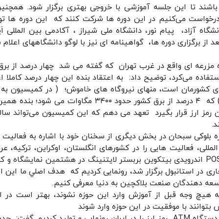
 باشند تا این جلسه آموزشی با خروجی بهتری برگزار شود. همچنین
 درخواست می‌کنیم در این دوره ها شرکت کنند که این دوره ها ت
اه آزاد، پیام نور، دانشگاه ملی شیراز ، آکادمی بین المللی اَپ
 شود و بعد از برگزاری دوره ها، گواهینامه ای نیز با لوگو دانشگاههاى اعلام
ه مزرعه ای واقع در غرب تهران که گفته می شد چهار درصد از برق
ستفاده می‌کرد، توضیح داد: به اعتقاد بنده این چهار درصد کاملا اغ
ار مگاوات برق تولیدی کشورمان است، منهای نیروگاه های خاموش؛ ( در کمیسیون به
موضوع پرداختیم که این نیروگاه ها باید فعال شوند) که ۴ درصد از برق کشور حدود ۳۴۰۰ مگاوات می شود؛
 رمز ارز قرار بگیرد تعهد می دهم که این کمیسیون می‌تواند سالی
بلوکی سبحان در بخش دیگری از سخنان خود با اشاره به فعالیت 
لی، فعالیت هایی را در کشورهای انگلستان، اوکراین، ترکیه، عرا
عمان داریم و برای اولین بار در دنيا نیز از دستگاه POS اندرويدى بيتكوين بربستر لايتنينگ در هشتمین نمایشگاه 
ری در استانبول برگزار شد، رونمایی کردیم که هدف اصلي ما این 
توسعه دهندگان صنعت بلاكچين به دنيا معرفى كنيم.
 هیچ وجه قبل از آموزش وارد این حوزه نشوند، بهتر است در اب
بتوانند با موفقیت در این حوزه وارد شوند‌