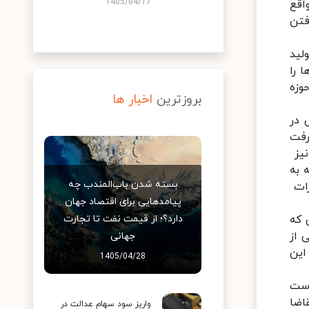
1405/04/17
اقع
فتن
لید
 را
وزه
بروزترین
اخبار ها
 در
رفت
نیز
 به
بسته شدن باب‌المندب چه
رات
پیامدهایی برای اقتصاد جهان
 که
دارد؟؛ از قیمت نفت تا تجارت
 از
جهانی
اين
1405/04/28
است
اضا
واریز سود سهام عدالت در