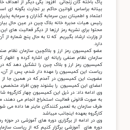
پاک باخته گان زنجانی افزود: یکی دیگر از اهداف خا
بینانه براساس قوانین حاکم بر تجارت بگونه ای اس
اعتماد و اطمینان بین سرمایه گذاران و سرمایه پذیران
رئیس هیات مدیره خانه بلاک چین در عین حال بیان 
محتوا برای نشریه رمز ارزها از دیگر فعالیت های ای
از وزارت ارشاد بگیریم که تا به حال پنج شماره از 
دارد.
عضو کمیسیون رمز ارز و بلاکچین سازمان نظام صنف
سازمان نظام صنفی رایانه ای اشاره کرده و اظهار 
کمیسیون رمز ارز و بلاک چین را تشکیل دهد که در 
ریاست این کمیسیون را عهده دار شدم، پس از آن، ا
عضویت این کمیسیون در آمدم که در همین جا از 
اعضای این کمیسیون را بشنوند چون افراد متخصص در
وی ادامه داد: در ذیل این کمیسیون چهار کارگروه شام
به صورت قانونی فعالیت استخراج انجام می دهند، می ت
طرف سازمان به تعمیر کنندگان ماینر ها داده می شود
كارگروه بعهده اينجانب ميباشد
وی در ادامه از برگزاری دوره های آموزشی در حوزه رم
دوره های آموزشی برگزار کنیم که از ریاست سازمان