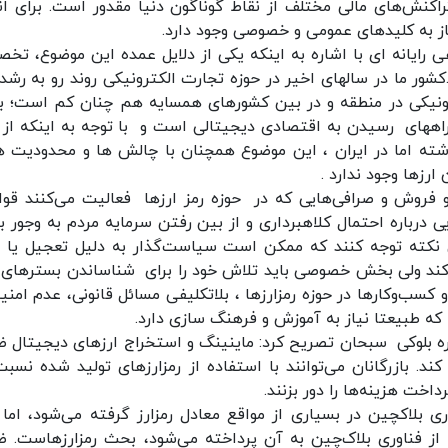
تراکنش‌های مالی مختلف از نقاط گوناگون دنیا مقدور است. برای ان
از به کلید‌های عمومی و خصوصی وجود دارد.
رایانه ای با اشاره به اینکه یکی از دلایل عمده‌ این موضوع، تخ
شور ما در سالهای اخیر در حوزه تجارت الکترونیکی روند رو به رشدی
کترونیکی در منطقه و در بین کشورهای همسایه هم چنان کم است؛ 
 راههای رسیدن به اقتصادی دیجیتالی است و با توجه به اینکه از 
ذشته اما در ایران ، این موضوع همچنان با چالش ها و محدودیت ه
ارزها وجود ندارد .
 و فروش و صرافی‌هایی که در حوزه رمز ارزها فعالیت می‌کنند قوا
 درباره احتمال کلاهبرداری و از بین رفتن سرمایه مردم به وجور بی
نکته توجه کنند که ممکن است سیاست‌گذار به دلیل تعجیل یا 
کند ولی بخش خصوصی باید تلاش خود را برای شناساندن بسترهای 
ب‌وکارها در حوزه رمزارزها ، بلاتکلیفی مسائل قانونی، عدم امنی
که طبیعتا نیاز به آموزش و فرهنگ سازی دارد.
 بلوکی سبحان تصریح کرد: ماینینگ و استخراج ارزهای دیجیتال 
د. بازرگانان می‌توانند با استفاده از رمزارزهای تولید شده نسبت
اخت هزینه‌ها را دور بزنند.
ی بلاکچین در بسیاری از مواقع معادل رمزارز گرفته می‌شود، اما 
 از فناوری بلاک‌چین به آن پرداخته می‌شود، بحث رمزارزهاست. 