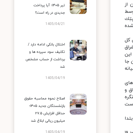
 از
تیر ۱۴۰۵؛ آیا پرداخت
وسط
جدیدی در راه است؟
تِك
1405/04/21
 شده
 کل
اختلال بانکی ادامه دارد /
راق
تکلیف سود سپرده ها و
 این
برداشت از حساب مشخص
 بنده همین جا
شد
انه
1405/04/19
های
ق و
و کنگره
اصلاح نحوه محاسبه حقوق
است
بازنشستگان جدید ۱۴۰۵؛
حداقل افزایش ۲۷.۵
تدا
میلیون ریالی ابلاغ شد
پاک باخته گان زنجانی همچنین با بیان اینکه اولین دستگاه ATM رمز ارز را در ایران رونمایی و تولید کردیم گفت: حدود ۱۹
1405/04/19