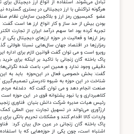
تبادل می‌شوند. استفاده از انواع ارز دیجیتال برای 
هرگونه تراکنش با ارز دیجیتالی در بستری گسترده نی
عضو کمیسیون رمز ارز و بلاکچین سازمان نظام صنفی 
بودن بیش از حد ساز و کار انواع ارز ها است گفت: .ک
تجربه کرده بود اما سهم درآمد ایران از تجارت ال
رمز ارزها و فعالیت در حوزه ارزهای دیجیتال یکی از
رمزارزها در اقتصاد جهان سال‌هایی نسبتا طولانی گ
روبرو است و می توان گفت قوانین لازم برای اداره این 
پاک باخته گان زنجانی با تاکید بر اینکه برای خرید
دقیقی وجود ندارد و همین امر، باعث شده نگرانی‌هایی
گفت: بخش خصوصی فعال در این‌حوزه باید به این 
شناخت در این حوزه به شیوه نادرستی تصمیم‌گیری 
صنعت انجام دهد و می توان گفت که دغدغه مردم و کس
کلاهبرداری و یا نبود پشتوانه قوی در این حوزه است 
رئیس هیات مدیره شرکت دانش بنیان فناوری زنجیره
ارزآوری می‌تواند در تسهیل تجارت بین المللی کمک کن
واردات کالا اقدام کنند و مشکلات تحریم بانکی برای پرد
پاک باخته گان زنجانی در عین حال بیان کرد: فناور
اشتباه است، چون یکی از حوزه‌هایی که با استفاده