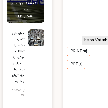
بازنشستگان را اعلام
کند
1405/05/07
اجرای طرح
تشدید
https://aft
برخورد با
PRINT
تخلفات
موتورسیکل
ت‌سواران
PDF
در خطوط
ویژه تهران
از شنبه
1405/05/
03