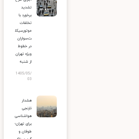
تشدید
برخورد با
تخلفات
موتورسیکل
ت‌سواران
در خطوط
ویژه تهران
از شنبه
1405/05/
03
هشدار
نارنجی
هواشناسی
برای تهران؛
طوفان و