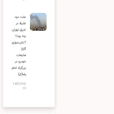
علت دود
غلیظ در
شرق تهران
چه بود؟
آتش‌سوزی
گاراژ
ضایعات
خودرو در
بزرگراه امام
رضا(ع)
1405/04/
19