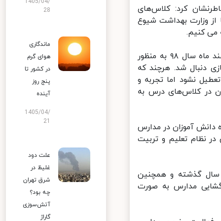
1405/04/
نشان کرد: کلاس‌های
28
از وزارت بهداشت شیوع
می کنیم.
ماندگاری
مدارس و مراکز آموزشی پس از اعلام شیوع ویروس کرونا در کشور در اسفند ماه سال ۹۸ به منظور
هوای گرم
ی دنبال شد. هرچند که
در کشور تا
یل نشود اما تجربه و
پنج روز
در کلاس‌های درس به
آینده
1405/04/
21
دانش آموزان در مدارس
 نظام تعلیم و تربیت
علت دود
غلیظ در
تا ۱۸ ساله در شهریورماه سال گذشته و همچنین
شرق تهران
شایی مدارس به صورت
چه بود؟
آتش‌سوزی
گاراژ