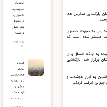
تخلفات
موتورسیکل
ین اساس زمان بازگشایی مدارس هم
ت‌سواران
د.
در خطوط
ویژه تهران
مدارس به صورت حضوری
از شنبه
ست منتشر شده است که
1405/05/
03
ه به اینکه امسال برای
ن برگزار شد، بازگشایی
هشدار
نارنجی
هواشناسی
تن به ابزار هوشمند و
برای تهران؛
رانی شرکت کردند.
طوفان و
گرد و خاک
در راه است