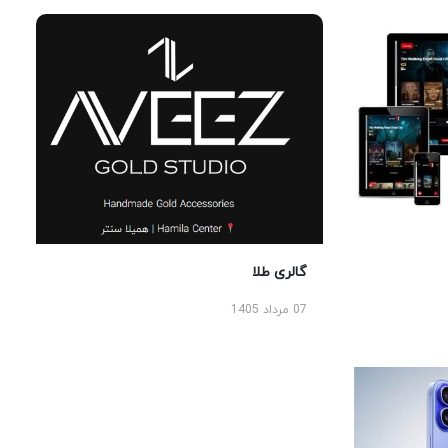
گالری طلا
07 مرداد 1405