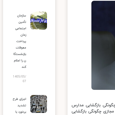
سازمان
تأمین
اجتماعی
زمان
پرداخت
معوقات
بازنشستگا
ن را اعلام
کند
1405/05/
07
اجرای طرح
گونگی بازگشایی مدارس
تشدید
ازی چگونگی بازگشایی
برخورد با