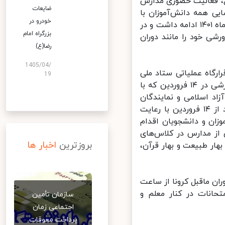
اکسینه شدن حدود ۶۵ درصد از دانش‌آموزان ۱۲ تا ۱۸ سال، فعالیت حضوری مدارس
ضایعات
ی همه دانش‌آموزان با
خودرو در
رعایت پروتکل‌های بهداشتی در مدارس فراهم شد و این روند تا ۱۴ فروردین ماه ۱۴۰۱ ادامه داشت و در
بزرگراه امام
ی خود را مانند دوران
رضا(ع)
1405/04/
گاه عملیاتی ستاد ملی
19
مقابله با کرونا ششم فروردین ماه در نشست هماهنگی بازگشایی مراکز آموزشی در ۱۴ فروردین که با
د اسلامی و نمایندگان
وزارت بهداشت برگزار شد، تاکید کرد که همه مدارس و مراکز آموزشی باید از ۱۴ فروردین با رعایت
ان و دانشجویان اقدام
۱ فروردین ماه ۱۴۰۱ پس از ۲ سال دوری از مدارس در کلاس‌های
بروزترین
اخبار ها
ر طبیعت و بهار قرآن،
 دوران ماقبل کرونا از ساعت
انات در کنار معلم و
سازمان تأمین
اجتماعی زمان
پرداخت معوقات