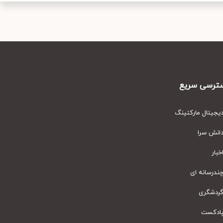
رسی سریع
یتال مارکتینگ
نش سرا
ار
رسانه ای
دشگری
دکست