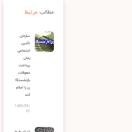
مطالب
مرتبط
سازمان
تأمین
اجتماعی
زمان
پرداخت
معوقات
بازنشستگا
ن را اعلام
کند
1405/05/
07
اجرای طرح