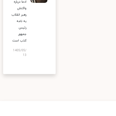
ادعا درباره
واکنش
رهبر انقلاب
به نامه
رئیس
جمهور
کذب است
1405/05/
13