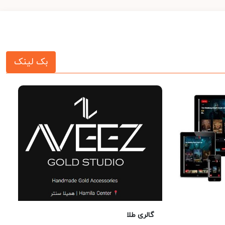
بک لینک
گالری طلا