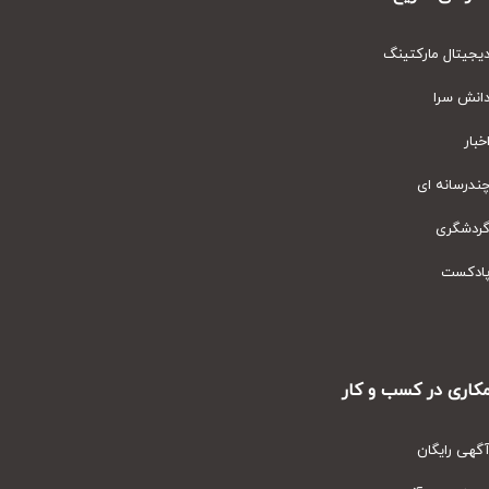
یتال مارکتینگ
نش سرا
ار
رسانه ای
دشگری
دکست
ری در کسب و کار
ی رایگان