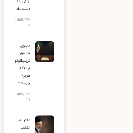
بزرگی را از
دست داد
1405/05/
14
ماجرای
«توافق
قریب‌الوقو
ع تنگه
هرمز»
چیست؟
1405/05/
13
دفتر رهبر
انقلاب: