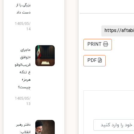
بزرگی را از
دست داد
1405/05/
14
https://aft
PRINT
ماجرای
«توافق
PDF
قریب‌الوقو
ع تنگه
هرمز»
چیست؟
1405/05/
13
دفتر رهبر
انقلاب: