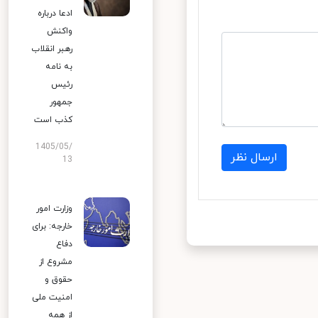
ادعا درباره
واکنش
رهبر انقلاب
به نامه
رئیس
جمهور
کذب است
1405/05/
ارسال نظر
13
وزارت امور
خارجه: برای
دفاع
مشروع از
حقوق و
امنیت ملی
از همه