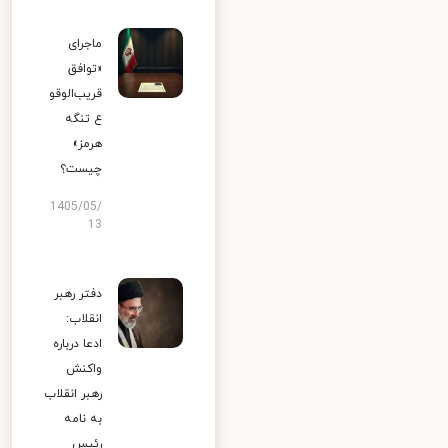
ماجرای
«توافق
قریب‌الوقو
ع تنگه
هرمز»
چیست؟
1405/05/
13
دفتر رهبر
انقلاب:
ادعا درباره
واکنش
رهبر انقلاب
به نامه
رئیس