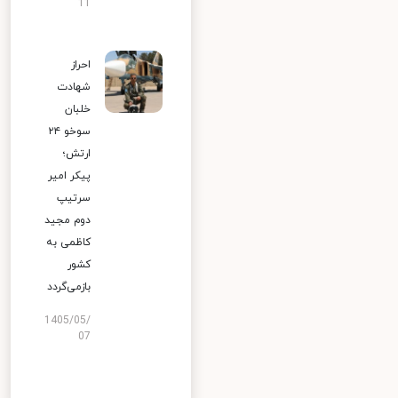
11
احراز
شهادت
خلبان
سوخو ۲۴
ارتش؛
پیکر امیر
سرتیپ
دوم مجید
کاظمی به
کشور
بازمی‌گردد
1405/05/
07