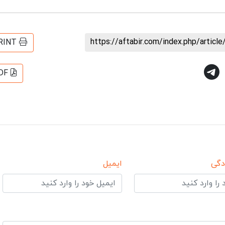
https://aftabir.com/index.php/artic
RINT
DF
دگی
ایمیل