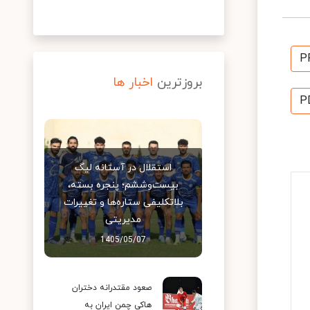
P
بروزترین
اخبار ها
P
استقلال در آستانه لیگ
بیست‌وششم؛ پنجره بسته،
بلاتکلیفی ستاره‌ها و تغییرات
مدیریتی
1405/05/07
صعود مقتدرانه دختران
هاکی چمن ایران به