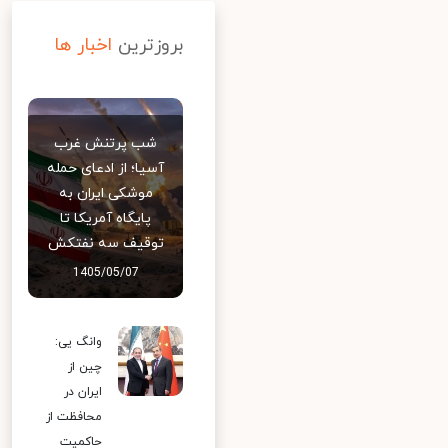
بروزترین
اخبار ها
شب پرتنش غرب
آسیا؛ از ادعای حمله
موشکی ایران به
پایگاه آمریکا تا
توقیف سه نفتکش
1405/05/07
وانگ یی:
چین از
ایران در
محافظت از
حاکمیت