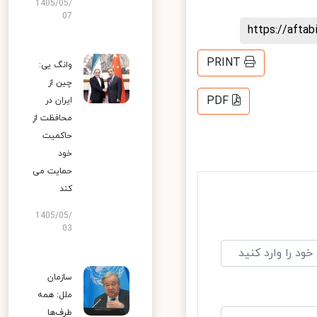
1405/05/
07
https://aft
PRINT
وانگ یی:
چین از
PDF
ایران در
محافظت از
حاکمیت
خود
حمایت می
کند
1405/05/
03
سازمان
ملل: همه
طرف‌ها