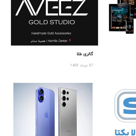
گالری طلا
07 مرداد 1405