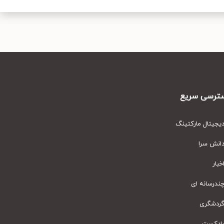
رسی سریع
یتال مارکتینگ
نش سرا
ار
رسانه ای
دشگری