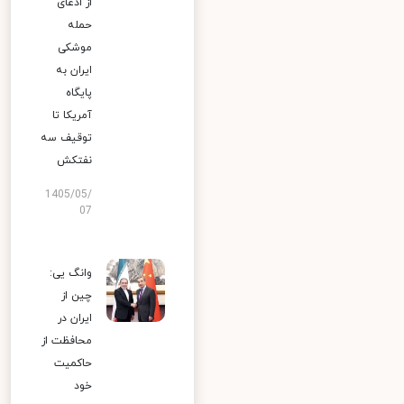
از ادعای
حمله
موشکی
ایران به
پایگاه
آمریکا تا
توقیف سه
نفتکش
1405/05/
07
وانگ یی:
چین از
ایران در
محافظت از
حاکمیت
خود