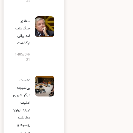
25
سناتور
جنگ‌طلب
ضدایرانی
درگذشت
1405/04/
21
نشست
بی‌نتیجه
دیگر شورای
امنیت
درباره ایران؛
مخالفت
روسیه و
چین و