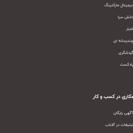
یتال مارکتینگ
نش سرا
ار
رسانه ای
دشگری
دکست
ری در کسب و کار
ی رایگان
یغات در آفتاب