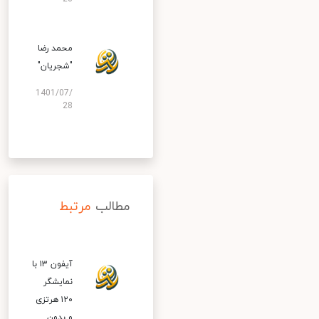
محمد رضا
"شجریان"
1401/07/
28
مطالب
مرتبط
آیفون ۱۳ با
نمایشگر
۱۲۰ هرتزی
و بدون