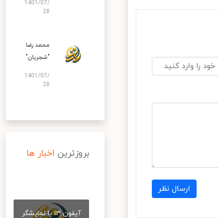
1401/07/
28
محمد رضا
"شجریان"
1401/07/
28
بروزترین
اخبار ها
ارسال نظر
آیفون ۱۳ با نمایشگر