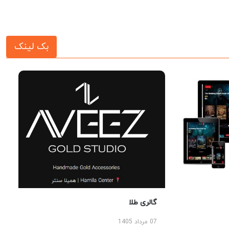
بک لینک
گالری طلا
07 مرداد 1405