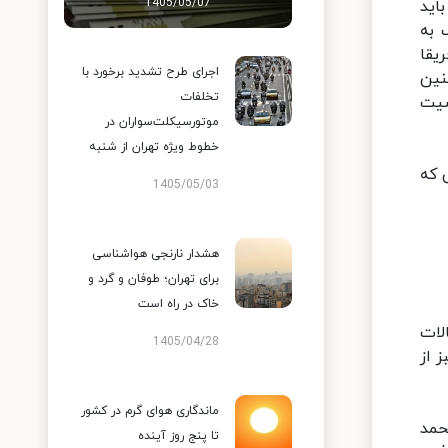
1405/05/07
اید
 به
یقا
اجرای طرح تشدید برخورد با
چنین
تخلفات
سیت
موتورسیکلت‌سواران در
خطوط ویژه تهران از شنبه
 که
1405/05/03
هشدار نارنجی هواشناسی
برای تهران؛ طوفان و گرد و
خاک در راه است
لات
1405/04/28
ز از
ماندگاری هوای گرم در کشور
محمد
تا پنج روز آینده