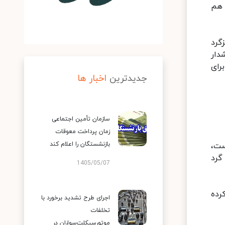
 هم
گرد
دار
رای
جدیدترین
اخبار ها
سازمان تأمین اجتماعی
زمان پرداخت معوقات
بازنشستگان را اعلام کند
ست،
گرد
1405/05/07
رده
اجرای طرح تشدید برخورد با
تخلفات
موتورسیکلت‌سواران در