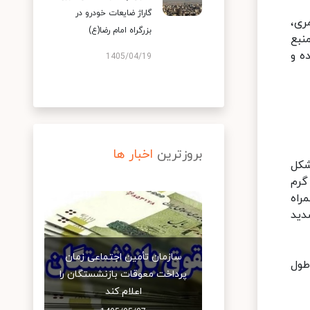
گاراژ ضایعات خودرو در
ری،
بزرگراه امام رضا(ع)
ی جنوب بغداد منبع
ه و
1405/04/19
بروزترین
اخبار ها
شکل
گرم
ه همراه
دید
سازمان تأمین اجتماعی زمان
ا ۲۷۲ روز در سال در طول
پرداخت معوقات بازنشستگان را
اعلام کند