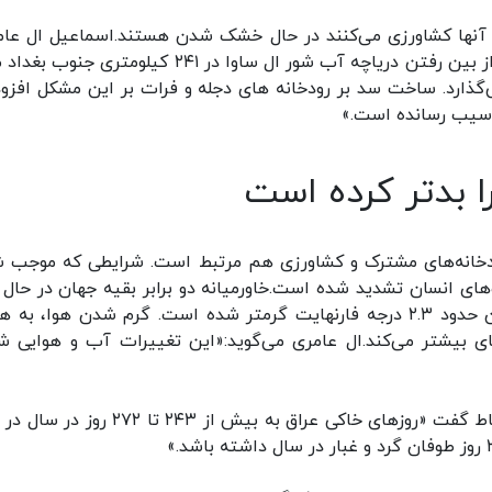
در آنها کشاورزی می‌کنند در حال خشک شدن هستند.اسماعیل ال عام
یکی از محققان در دانشگاه برکبک در لندن می‌گوید:« از بین رفتن دریاچه آب شور ال ساوا در ۲۴۱ کیلومتر
گذارد. ساخت سد بر رودخانه های دجله و فرات بر این مشکل افزود
آسیب رسانده است.»
ا بدتر کرده است
ودخانه‌های مشترک و کشاورزی هم مرتبط است. شرایطی که موجب 
‌های انسان تشدید شده است.خاورمیانه دو برابر بقیه جهان در حال 
شدن است. این منطقه از دوران قبل از صنعتی شدن حدود ۲.۳ درجه فارنهایت گرمتر شده است. گرم شدن هوا، ب
ی بیشتر می‌کند.ال عامری می‌گوید:«این تغییرات آب و هوایی ش
یکی از مسئولان وزارت محیط زیست عراق در این ارتباط گفت «روزهای خاکی عراق به بیش از ۲۴۳ ت