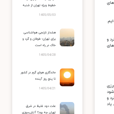
های
خطوط ویژه تهران از شنبه
1405/05/03
یم.
هشدار نارنجی هواشناسی
د و
برای تهران؛ طوفان و گرد و
های
خاک در راه است
1405/04/28
ماندگاری هوای گرم در کشور
تا پنج روز آینده
شاورزی
1405/04/21
شود
د و
یاد
علت دود غلیظ در شرق
تهران چه بود؟ آتش‌سوزی