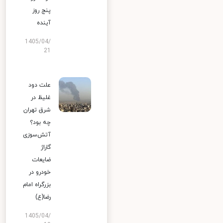
پنج روز
آینده
1405/04/
21
علت دود
غلیظ در
شرق تهران
چه بود؟
آتش‌سوزی
گاراژ
ضایعات
خودرو در
بزرگراه امام
رضا(ع)
1405/04/