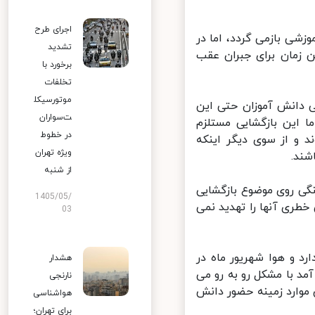
اجرای طرح
شی بازمی گردد، اما در
تشدید
 زمان برای جبران عقب
برخورد با
تخلفات
موتورسیکل
دانش آموزان حتی این
ت‌سواران
 این بازگشایی مستلزم
در خطوط
و از سوی دیگر اینکه
ویژه تهران
د.
از شنبه
ی روی موضوع بازگشایی
1405/05/
طری آنها را تهدید نمی
03
 و هوا شهریور ماه در
هشدار
 با مشکل رو به رو می
نارنجی
موارد زمینه حضور دانش
هواشناسی
برای تهران؛