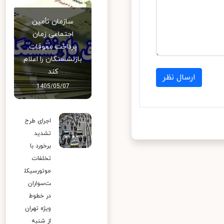
سازمان تأمین
اجتماعی زمان
پرداخت معوقات
بازنشستگان را اعلام
کند
ارسال نظر
1405/05/07
اجرای طرح
تشدید
برخورد با
تخلفات
موتورسیکل
ت‌سواران
در خطوط
ویژه تهران
از شنبه