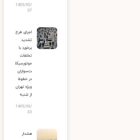
1405/05/
07
اجرای طرح
تشدید
برخورد با
تخلفات
موتورسیکل
ت‌سواران
در خطوط
ویژه تهران
از شنبه
1405/05/
03
هشدار