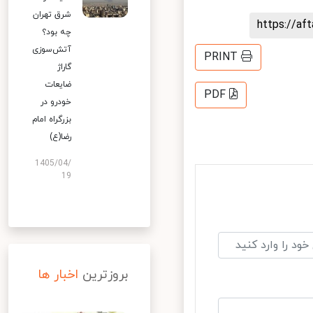
شرق تهران
https://a
چه بود؟
آتش‌سوزی
PRINT
گاراژ
ضایعات
PDF
خودرو در
بزرگراه امام
رضا(ع)
1405/04/
19
بروزترین
اخبار ها