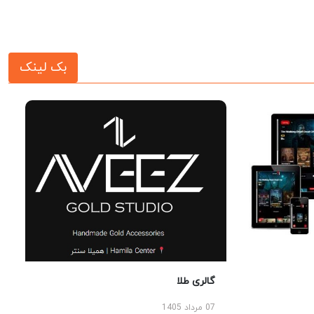
بک لینک
گالری طلا
07 مرداد 1405