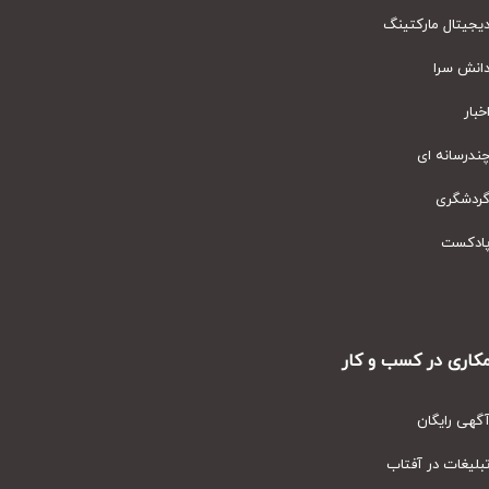
یتال مارکتینگ
نش سرا
ار
رسانه ای
دشگری
دکست
ری در کسب و کار
ی رایگان
یغات در آفتاب