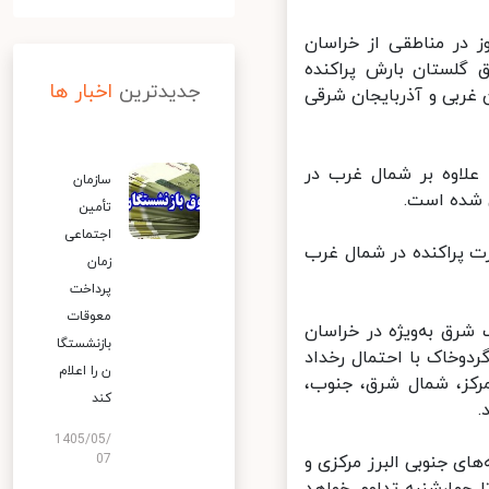
در مناطقی از خراسان
گلستان بارش پراکنده
جدیدترین
اخبار ها
غربی و آذربایجان شرقی
لاوه بر شمال غرب در
سازمان
شده است.
تأمین
اجتماعی
 پراکنده در شمال غرب
زمان
پرداخت
معوقات
رق به‌ویژه در خراسان
بازنشستگا
وخاک با احتمال رخداد
ن را اعلام
کز، شمال شرق، جنوب،
کند
1405/05/
ی جنوبی البرز مرکزی و
07