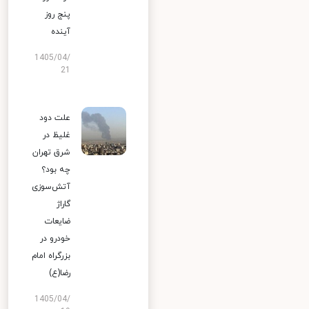
پنج روز
آینده
1405/04/
21
علت دود
غلیظ در
شرق تهران
چه بود؟
آتش‌سوزی
گاراژ
ضایعات
خودرو در
بزرگراه امام
رضا(ع)
1405/04/