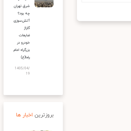
شرق تهران
چه بود؟
آتش‌سوزی
گاراژ
ضایعات
خودرو در
بزرگراه امام
رضا(ع)
1405/04/
19
بروزترین
اخبار ها