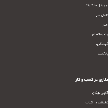
یتال مارکتینگ
نش سرا
ار
رسانه ای
دشگری
دکست
ری در کسب و کار
ی رایگان
یغات در آفتاب