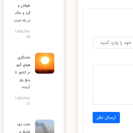
طوفان و
گرد و خاک
در راه است
1405/04/
28
ماندگاری
هوای گرم
در کشور تا
پنج روز
آینده
1405/04/
21
ارسال نظر
علت دود
غلیظ در