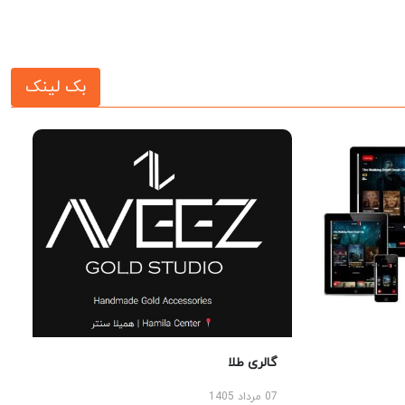
بک لینک
گالری طلا
07 مرداد 1405