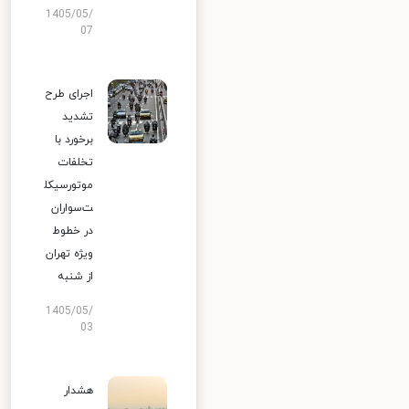
1405/05/
07
اجرای طرح
تشدید
برخورد با
تخلفات
موتورسیکل
ت‌سواران
در خطوط
ویژه تهران
از شنبه
1405/05/
03
هشدار