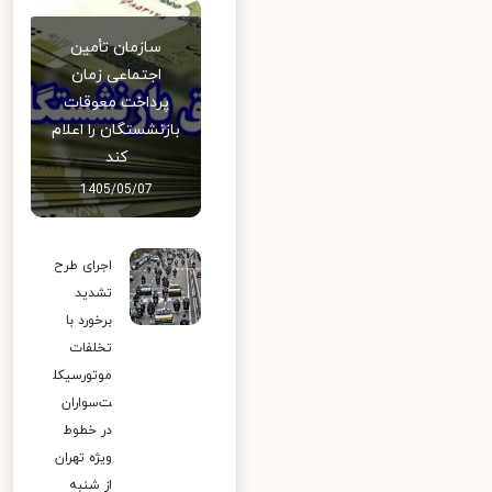
سازمان تأمین
اجتماعی زمان
پرداخت معوقات
بازنشستگان را اعلام
کند
1405/05/07
اجرای طرح
تشدید
برخورد با
تخلفات
موتورسیکل
ت‌سواران
در خطوط
ویژه تهران
از شنبه