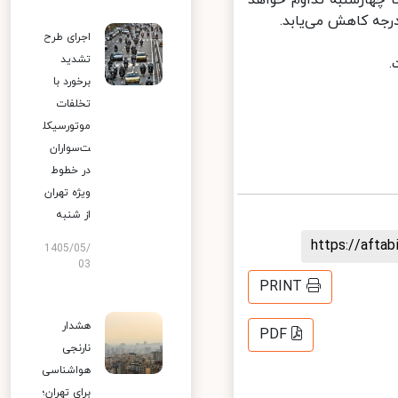
چهارشنبه تداوم خواهد
اجرای طرح
تشدید
برخورد با
تخلفات
موتورسیکل
ت‌سواران
در خطوط
ویژه تهران
از شنبه
https://aft
1405/05/
03
PRINT
هشدار
PDF
نارنجی
هواشناسی
برای تهران؛