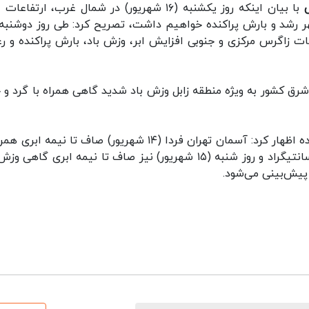
با بیان اینکه روز یکشنبه (۱۶ شهریور) در شمال غرب، ارتفاعات
ات زاگرس مرکزی و جنوبی افزایش ابر، وزش باد، بارش پراکنده و رع
رق کشور به ویژه منطقه زابل وزش باد شدید گاهی همراه با گرد و 
وی در پایان درباره وضعیت جوی تهران طی دو روز آینده اظهار کرد: آسمان تهران فردا (۱۴ شهریور) صاف تا نیمه 
وزش باد با حداقل دمای ۲۱ و حداکثر دمای ۳۲ درجه سانتیگراد و روز شنبه (۱۵ شهریور) نیز صاف تا نیمه ابری گا