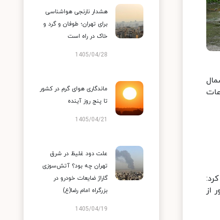
هشدار نارنجی هواشناسی
برای تهران؛ طوفان و گرد و
خاک در راه است
1405/04/28
ق شمال
ماندگاری هوای گرم در کشور
عات
تا پنج روز آینده
1405/04/21
علت دود غلیظ در شرق
تهران چه بود؟ آتش‌سوزی
رد:
گاراژ ضایعات خودرو در
ر از
بزرگراه امام رضا(ع)
1405/04/19