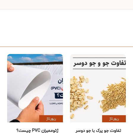
رپورتاژ
رپورتاژ
تفاوت جو پرک با جو دوسر
ژئوممبران PVC چیست؟