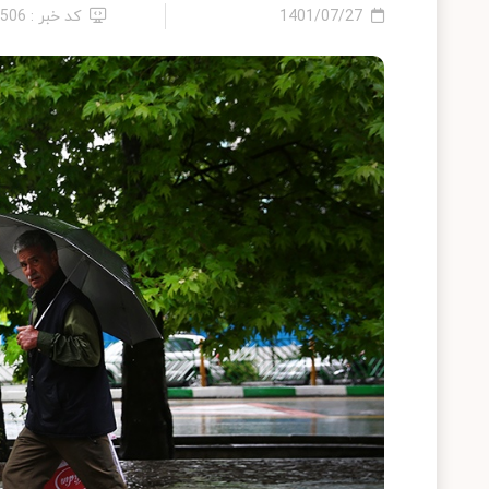
1401/07/27
کد خبر : 2506