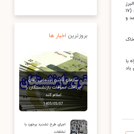
 البرز
غربی و ارتفاعات زاگرس جنوبی و مرکزی طی بعد ازظهر رشد و بارش پراکنده خواهیم داشت، تصریح کرد: طی روز دوشنبه (۱۷
د و
بروزترین
اخبار ها
خاک
ابری همراه با
هی وزش باد
سازمان تأمین اجتماعی زمان
پرداخت معوقات بازنشستگان را
اعلام کند
1405/05/07
اجرای طرح تشدید برخورد با
تخلفات