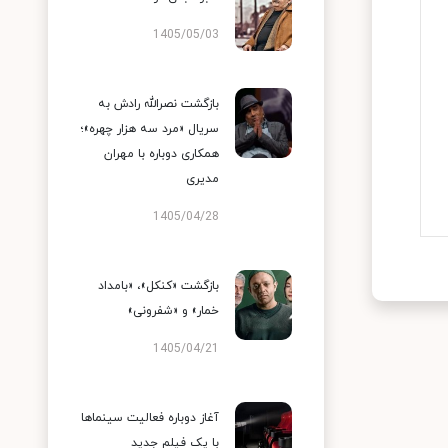
1405/05/03
بازگشت نصرالله رادش به
سریال «مرد سه هزار چهره»؛
همکاری دوباره با مهران
مدیری
1405/04/28
بازگشت «کنکل»، «بامداد
خمار» و «شفرونی»
1405/04/21
آغاز دوباره فعالیت سینماها
با یک فیلم جدید