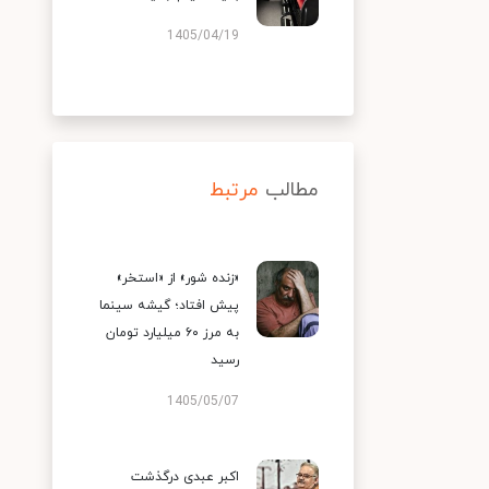
1405/04/19
مطالب
مرتبط
«زنده شور» از «استخر»
پیش افتاد؛ گیشه سینما
به مرز ۶۰ میلیارد تومان
رسید
1405/05/07
اکبر عبدی درگذشت