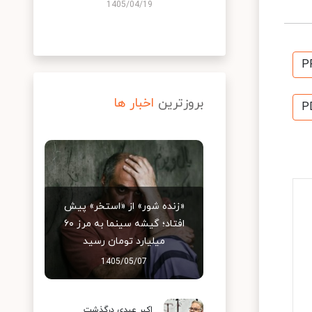
1405/04/19
P
بروزترین
اخبار ها
P
«زنده شور» از «استخر» پیش
افتاد؛ گیشه سینما به مرز ۶۰
میلیارد تومان رسید
1405/05/07
اکبر عبدی درگذشت