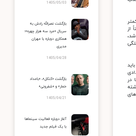
1405/05/03
متر
بازگشت نصرالله رادش به
 از
سریال «مرد سه هزار چهره»؛
شد،
همکاری دوباره با مهران
تگی
مدیری
1405/04/28
اید
ادی
 در
بازگشت «کنکل»، «بامداد
شته
خمار» و «شفرونی»
های
1405/04/21
آغاز دوباره فعالیت سینماها
با یک فیلم جدید