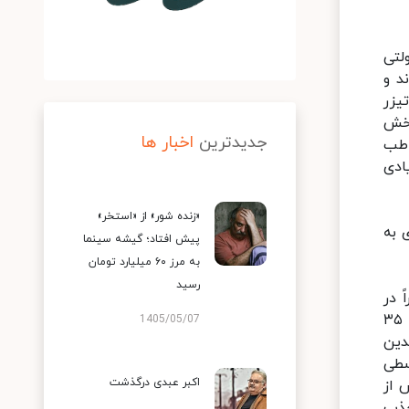
لتی
د و
یزر
پخش
جدیدترین
اخبار ها
اطب
ادی
«زنده شور» از «استخر»
 به
پیش افتاد؛ گیشه سینما
به مرز ۶۰ میلیارد تومان
رسید
 در
زمان خوبی اکران شده است اما مشکلی که وجود دارد این است که در حال حاضر ۱۵ فیلم روی پرده هست که فقط ۳۰ تا ۳۵
1405/05/07
دین
سطی
اکبر عبدی درگذشت
 از
جذب