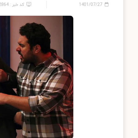
1401/07/27
کد خبر : 12864