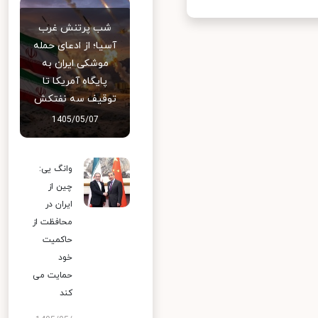
شب پرتنش غرب
آسیا؛ از ادعای حمله
موشکی ایران به
پایگاه آمریکا تا
توقیف سه نفتکش
1405/05/07
وانگ یی:
چین از
ایران در
محافظت از
حاکمیت
خود
حمایت می
کند