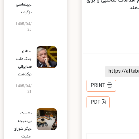
قدامات مناسبی را برای
دیپلماسی
د.
بازگردند
1405/04/
25
سناتور
جنگ‌طلب
ضدایرانی
https://aft
درگذشت
PRINT
1405/04/
21
PDF
نشست
بی‌نتیجه
دیگر شورای
امنیت