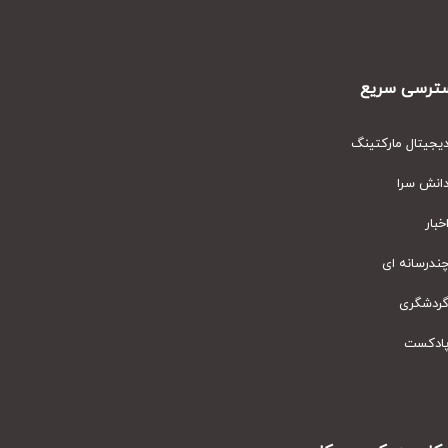
رسی سریع
یتال مارکتینگ
نش سرا
ار
رسانه ای
دشگری
دکست