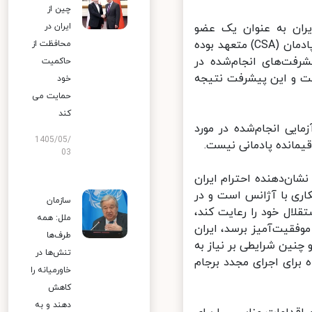
چین از
ران به عنوان یک عضو
ایران در
مسئولیت‌پذیر ان‌پی‌تی به اجرای تعهدات خود در چارچوب موافقتنامه جامع پادمان (CSA) متعهد بوده
محافظت از
رفت‌های انجام‌شده در
حاکمیت
 و این پیشرفت نتیجه
خود
حمایت می
کند
یی انجام‌شده در مورد
1405/05/
مانده پادمانی نیست.
03
پنجم مارس ۲۰۲۲ نشان‌دهنده احترام ایران
اری با آژانس است و در
سازمان
ال خود را رعایت کند،
ملل: همه
فقیت‌آمیز برسد، ایران
طرف‌ها
نین شرایطی بر نیاز به
تنش‌ها در
برای اجرای مجدد برجام
خاورمیانه را
کاهش
دهند و به