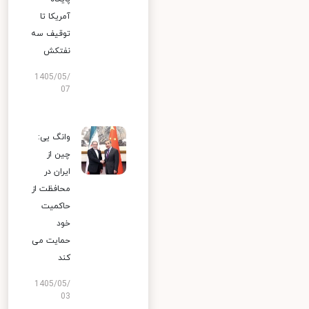
آمریکا تا
توقیف سه
نفتکش
1405/05/
07
وانگ یی:
چین از
ایران در
محافظت از
حاکمیت
خود
حمایت می
کند
1405/05/
03