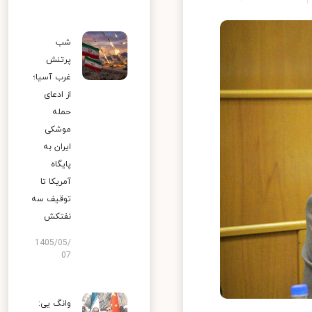
شب
پرتنش
غرب آسیا؛
از ادعای
حمله
موشکی
ایران به
پایگاه
آمریکا تا
توقیف سه
نفتکش
1405/05/
07
وانگ یی: