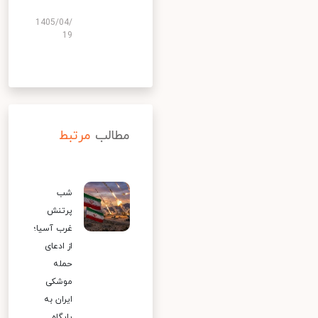
1405/04/
19
مطالب
مرتبط
شب
پرتنش
غرب آسیا؛
از ادعای
حمله
موشکی
ایران به
پایگاه