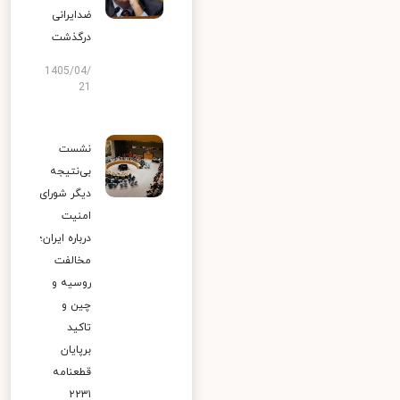
ضدایرانی
درگذشت
1405/04/
21
نشست
بی‌نتیجه
دیگر شورای
امنیت
درباره ایران؛
مخالفت
روسیه و
چین و
تاکید
برپایان
قطعنامه
۲۲۳۱