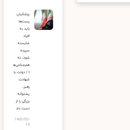
پزشکیان:
پست‌ها
باید به
افراد
شایسته
سپرده
شود، نه
هم‌جناحی‌ه
ا / دولت با
شهادت
رهبر،
پشتوانه
بزرگی را از
دست داد
1405/05/
14