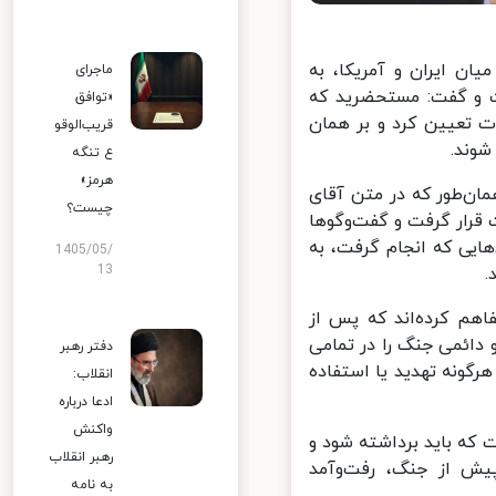
ن ایران و آمریکا، به
ماجرای
 و گفت: مستحضرید که
«توافق
وان مبنای مذاکرات تعیین کرد و بر همان
قریب‌الوقو
وند.
ع تنگه
هرمز»
ان‌طور که در متن آقای
چیست؟
ن‌ماه این ۱۰ بند مبنای مذاکرات قرار گرفت و گفت‌وگوها
ایی که انجام گرفت، به
1405/05/
13
هم کرده‌اند که پس از
دائمی جنگ را در تمامی
دفتر رهبر
ونه تهدید یا استفاده
انقلاب:
ادعا درباره
واکنش
ه باید برداشته شود و
رهبر انقلاب
ش از جنگ، رفت‌وآمد
به نامه