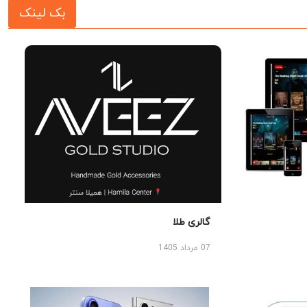
بک لینک
گالری طلا
07 مرداد 1405