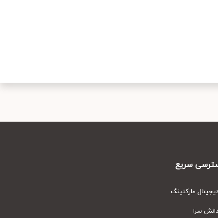
رسی سریع
یتال مارکتینگ
نش سرا