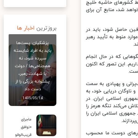
با سرمایه ۳۰۰ میلیارد دلار توسط کشورهای حاشیه خلیج
سازوکاری که طی این ۶۰ روز طراحی خواهد شد، منابع آن برای
بروزترین
اخبار ها
ین حاصل شود، باید در
د منوط به تأیید رهبر
پزشکیان: پست‌ها
باید به افراد شایسته
هایی که در حال انجام
سپرده شود، نه
یم. این تصور که اکنون
هم‌جناحی‌ها / دولت
ت.
با شهادت رهبر،
پشتوانه بزرگی را از
انی و پهپادی به سمت
دست داد
ناوگان دریایی خود، به
وری اسلامی ایران. در
1405/05/14
ش می‌کند تنگه هرمز را
مهوری اسلامی ایران را
ماجرای
ازند.
«توافق
ورهای دوست ما محسوب
قریب‌الوقو