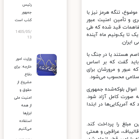
رئیس
وع، تنگه هرمز نیز با
جمهور
ی و تأمین امنیت عبور
کذب است
فاهمات قید شده که طی
1405/05/
 تا یک‌ونیم ماه آینده
13
ایران.
م هستند یا در جنگ با
وزارت امور
باید گفت که بر اساس
خارجه: برای
ی که عبور و مرورشان برای
دفاع
لامی محسوب می‌شود.
مشروع از
موال بلوکه‌شده جمهوری
حقوق و
ار است طی ۳۰ روز این اموال به صورت کامل آزاد شود.
امنیت ملی
 آمریکایی‌ها در ابتدا
از همه
ابزارها
استفاده
مبلغ را پرداخت کند.
می‌کنیم
الیباف، عراقچی و همتی
با امیر قطر انجام شد،