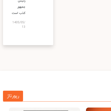
رئیس
جمهور
کذب است
1405/05/
13
رپورتاژ