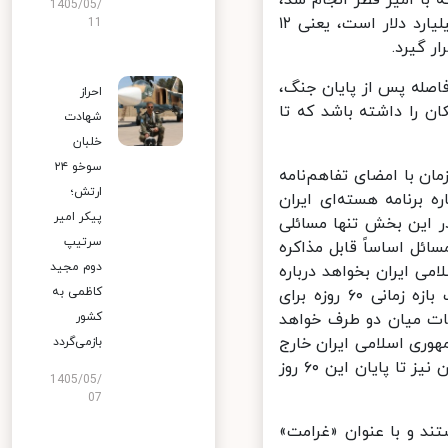
1405/05/
مقرر شد نیمی از دارایی‌های مسدود شده ایران که در مجموع حدود ۲۴ میلیارد دلار است، یعنی ۱۲
11
 گیرد.
اصله پس از پایان جنگ،
احراز
 را داشته باشد که تا
شهادت
خلبان
سوخو ۲۴
ن با امضای تفاهم‌نامه
ارتش؛
 برنامه هسته‌ای ایران
پیکر امیر
 این بخش تنها مسائلی
سرتیپ
ل اساساً قابل مذاکره
دوم مجید
 ایران بخواهد درباره
کاظمی به
آن مذاکره کند. بنابراین قرار شده پس از اعلام تفاهم و پایان جنگ، یک بازه زمانی ۶۰ روزه برای
ت میان دو طرف خواهد
کشور
هوری اسلامی ایران خارج
بازمی‌گردد
شود، تحریم‌ها به صورت کامل برداشته شود و تمامی اموال مسدودشده ایران نیز تا پایان این ۶۰ روز
1405/05/
07
د و با عنوان «غرامت»