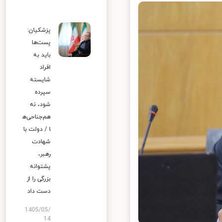
پزشکیان:
پست‌ها
باید به
افراد
شایسته
سپرده
شود، نه
هم‌جناحی‌ه
ا / دولت با
شهادت
رهبر،
پشتوانه
بزرگی را از
دست داد
1405/05/
14