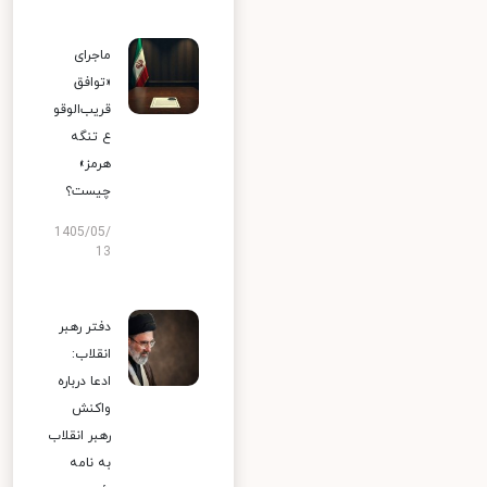
ماجرای
«توافق
قریب‌الوقو
ع تنگه
هرمز»
چیست؟
1405/05/
13
دفتر رهبر
انقلاب:
ادعا درباره
واکنش
رهبر انقلاب
به نامه