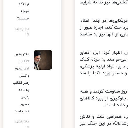
ی‌ها نیز بنا به شرایط
ع تنگه
هرمز»
چیست؟
کایی‌ها در ابتدا اعلام
اخت کند، اجازه عبور از
1405/05/
 از آنها نیز به مقاصد
13
اظهار کرد: این ادعای
دفتر رهبر
می‌خواهند به مردم کمک
انقلاب:
ارو، مواد اولیه پزشکی،
ادعا درباره
مسیر ورود آنها را سد
واکنش
رهبر انقلاب
به نامه
 داد: آمریکایی‌ها به دنبال آن هستند که از مردمی که نزدیک به ۹۰ روز مقاومت کردند و همه
رئیس
لوگیری از ورود کالاهای
داده است.
جمهور
کذب است
ی، همراهی ملت و تلاش
1405/05/
اءالله در این جنگ نیز
13