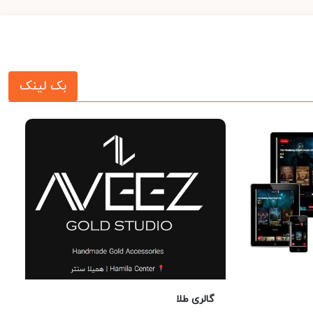
بک لینک
گالری طلا