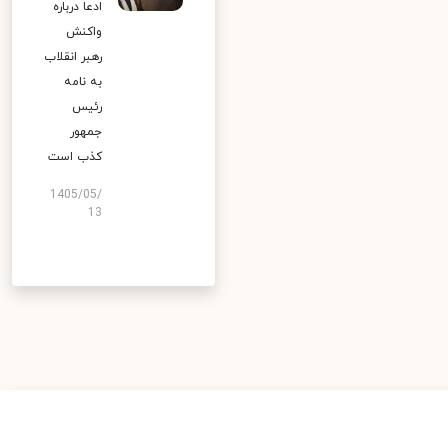
ادعا درباره
واکنش
رهبر انقلاب
به نامه
رئیس
جمهور
کذب است
1405/05/
13