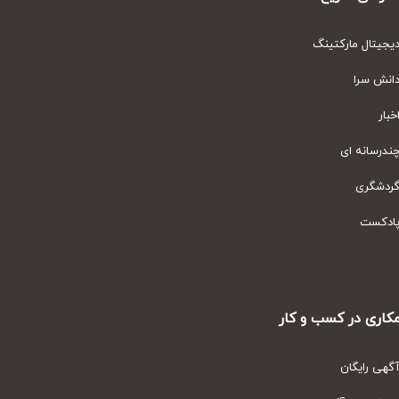
یتال مارکتینگ
نش سرا
ار
رسانه ای
دشگری
دکست
ری در کسب و کار
ی رایگان