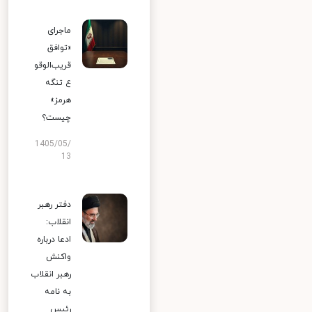
ماجرای
«توافق
قریب‌الوقو
ع تنگه
هرمز»
چیست؟
1405/05/
13
دفتر رهبر
انقلاب:
ادعا درباره
واکنش
رهبر انقلاب
به نامه
رئیس