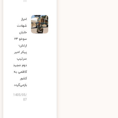
11
احراز
شهادت
خلبان
سوخو ۲۴
ارتش؛
پیکر امیر
سرتیپ
دوم مجید
کاظمی به
کشور
بازمی‌گردد
1405/05/
07