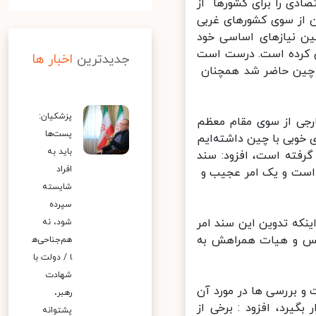
دی را برای کشورها از
 از سوی کشورهای غربی
ین نیازهای اساسی خود
ش کرده است. درست است
جدیدترین
اخبار ها
 چین حاضر شد همچنان
پزشکیان:
جی از سوی مقام معظم
پست‌ها
شته همواره همکاری خوبی با چین داشته‌ایم
باید به
رفته است، افزود: سند
افراد
است و یک امر عجیب و
شایسته
سپرده
ه تدوین این سند امر
شود، نه
لس و هیات همراهش به
هم‌جناحی‌ه
ا / دولت با
شهادت
 بررسی ها در مورد آن
رهبر،
یرد، افزود : برخی از
پشتوانه