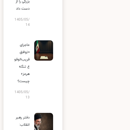
بزرگی را از
دست داد
1405/05/
14
ماجرای
«توافق
قریب‌الوقو
ع تنگه
هرمز»
چیست؟
1405/05/
13
دفتر رهبر
انقلاب: