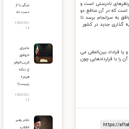
رنظرهای نادرستی است و
بزرگی را از
است که در آن منافع دو
دست داد
 به سرانجام برسد تا
1405/05/
ه گذاری جدید در کشور
14
ماجرای
 قراداد بین‌المللی می
«توافق
را با قراردادهایی چون
قریب‌الوقو
ع تنگه
هرمز»
چیست؟
1405/05/
13
دفتر رهبر
https://af
انقلاب: