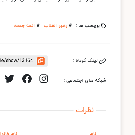
برچسب ها :
#
رهبر انقلاب
#
ائمه جمعه
لینک کوتاه :
icle/show/13164
شبکه های اجتماعی :
نظرات
نام
نام خانوا