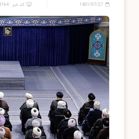
1401/07/27
کد خبر : 13164