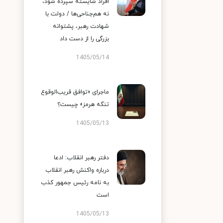
افراد شایسته سپرده شود،
نه هم‌جناحی‌ها / دولت با
شهادت رهبر، پشتوانه
بزرگی را از دست داد
1405/05/14
ماجرای «توافق قریب‌الوقوع
تنگه هرمز» چیست؟
1405/05/13
دفتر رهبر انقلاب: ادعا
درباره واکنش رهبر انقلاب
به نامه رئیس جمهور کذب
است
1405/05/13