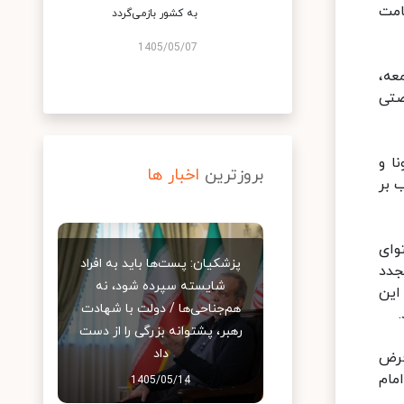
امت
به کشور بازمی‌گردد
1405/05/07
عه،
صتی
ا و
بروزترین
اخبار ها
 بر
وای
پزشکیان: پست‌ها باید به افراد
جدد
شایسته سپرده شود، نه
این
هم‌جناحی‌ها / دولت با شهادت
رهبر، پشتوانه بزرگی را از دست
داد
فرض
مام
1405/05/14