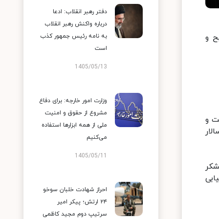
دفتر رهبر انقلاب: ادعا
درباره واکنش رهبر انقلاب
ح و
به نامه رئیس جمهور کذب
است
1405/05/13
وزارت امور خارجه: برای دفاع
مشروع از حقوق و امنیت
ت و
ملی از همه ابزارها استفاده
لار
می‌کنیم
1405/05/11
شکر
ابی
احراز شهادت خلبان سوخو
۲۴ ارتش؛ پیکر امیر
سرتیپ دوم مجید کاظمی