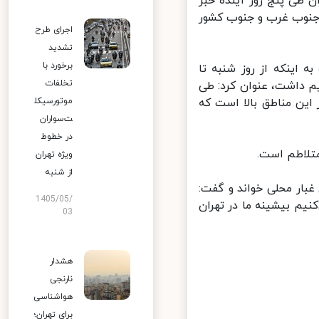
 طی پنج روز آینده خبر
 جنوب غرب و جنوب کشور
اجرای طرح
تشدید
برخورد با
اینکه از روز شنبه تا
تخلفات
 داشت، عنوان کرد: طی
موتورسیکل
ین مناطق بالا است که
ت‌سواران
در خطوط
تلاطم است.
ویژه تهران
از شنبه
ار محلی خواند و گفت:
1405/05/
یم بیشینه ما در تهران
03
هشدار
نارنجی
هواشناسی
برای تهران؛