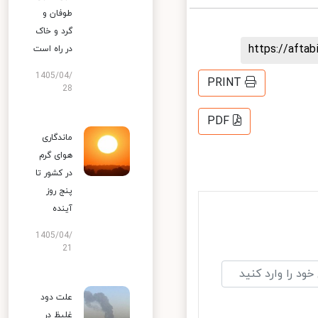
طوفان و
گرد و خاک
https://aft
در راه است
1405/04/
PRINT
28
PDF
ماندگاری
هوای گرم
در کشور تا
پنج روز
آینده
1405/04/
21
علت دود
غلیظ در