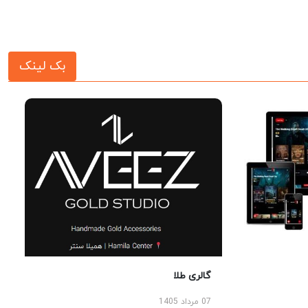
بک لینک
گالری طلا
07 مرداد 1405