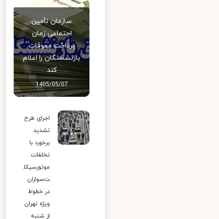
سازمان تأمین
اجتماعی زمان
پرداخت معوقات
بازنشستگان را اعلام
کند
1405/05/07
اجرای طرح
تشدید
برخورد با
تخلفات
موتورسیکل
ت‌سواران
در خطوط
ویژه تهران
از شنبه