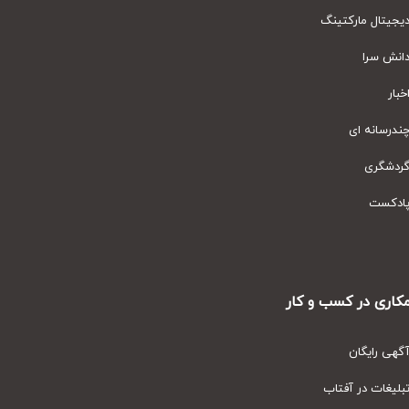
یتال مارکتینگ
نش سرا
ار
رسانه ای
دشگری
دکست
ری در کسب و کار
ی رایگان
یغات در آفتاب