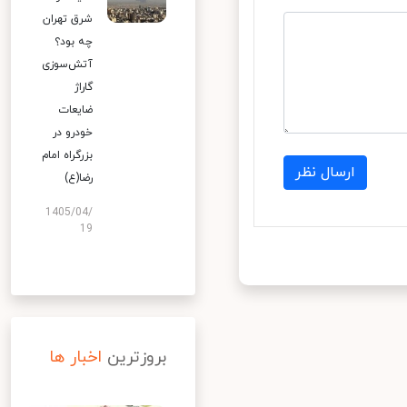
شرق تهران
چه بود؟
آتش‌سوزی
گاراژ
ضایعات
خودرو در
بزرگراه امام
ارسال نظر
رضا(ع)
1405/04/
19
بروزترین
اخبار ها