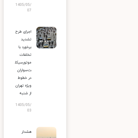
1405/05/
07
اجرای طرح
تشدید
برخورد با
تخلفات
موتورسیکل
ت‌سواران
در خطوط
ویژه تهران
از شنبه
1405/05/
03
هشدار