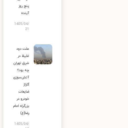
پنج روز
آینده
1405/04/
21
علت دود
غلیظ در
شرق تهران
چه بود؟
آتش‌سوزی
گاراژ
ضایعات
خودرو در
بزرگراه امام
رضا(ع)
1405/04/