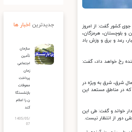
جدیدترین
اخبار ها
 کشور گفت: از امروز
و بلوچستان، هرمزگان،
رعد و برق و وزش باد
سازمان
تأمین
ده رخ خواهد داد، گفت:
اجتماعی
زمان
پرداخت
 شرق، شرق به ویژه در
معوقات
که در مناطق مستعد این
بازنشستگا
ن را اعلام
کند
ر خواند و گفت: طی این
دور از انتظار نیست.
1405/05/
07