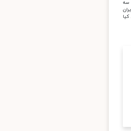
 سه
ران
کیا