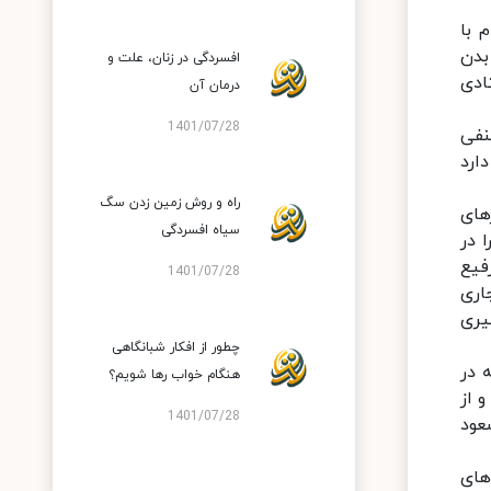
 با
بدن
افسردگی در زنان، علت و
ادی
درمان آن
1401/07/28
نفی
ارد
راه و روش زمین زدن سگ
های
سیاه افسردگی
 در
فیع
1401/07/28
اری
یری
چطور از افکار شبانگاهی
 در
هنگام خواب رها شویم؟
 از
1401/07/28
عود
های