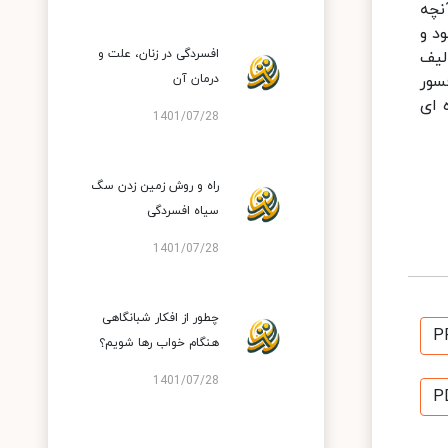
نچه
د و
افسردگی در زنان، علت و
لیف
سور
درمان آن
 ای
1401/07/28
راه و روش زمین زدن سگ
سیاه افسردگی
1401/07/28
چطور از افکار شبانگاهی
P
هنگام خواب رها شویم؟
1401/07/28
P