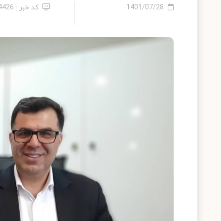
1401/07/28
کد خبر : 14426