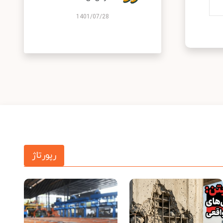
1401/07/28
رپورتاژ