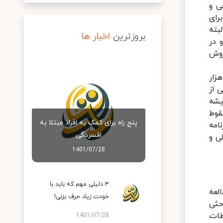
ی و
رای
بته
بروزترین
اخبار ها
 در
روش
زار
 از
یشه
قوط
پنج راه برای کمک به افراد مبتلا به
امه
افسردگی
ی و
1401/07/28
۳ دلیلی مهم که باید با
لعه
خودت زیاد حرف بزنی!
حثی
طات
1401/07/28