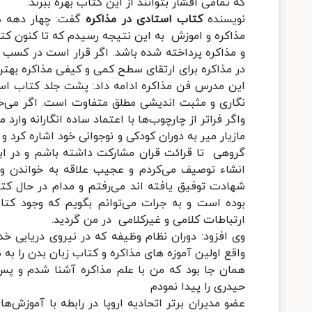
که تمامی اقشار بتوانند از این کتاب بهره ببرند.
نویسنده
کتاب استادی در مذاکره
گفت: چهار دهه همر
مذاکره و اموزش به این نتیجه رسیدم که تا کنون کتا
و مذاکره پرداخته شده باشد. اگر قرار است در کسب 
در مذاکره برای ارتقای سطح کمی و کیفی مذاکره بهت
این مدرس فن مذاکره ادامه داد: پشت جلد کتاب استا
نگاری و مثبت اندیشی مطلق متفاوت است. اگر می‌خو
واگر فراتر از چارچوب‌ها با اعتماد ساده انگارانه وا
مازیار میر به دوران کودکی و نوجوانی خود اشاره کرد
گروهی تا قرائت قران مشارکت داشته باشم و در ابتد
انشاء توصیف می‌کردم و عجیب علاقه به خواندن و مط
شهادت توفیق یافته اند می‌رفتم و مدام در حال کت
بوده است و به جرات می‌توانم بگویم که وجود کتابخ
ارتباطات کلامی و غیرکلامی در من گردید.
وی افزود: دوران نظام وظیفه که در نیروی دریایی خد
واقع اولین آموزه های مذاکره و کتاب زبان بدن را به
همان جا بود که من با علم مذاکره آشنا شدم و پس ا
حیدری را پیدا نمودم
عضو مدیران برتر اتحادیه اروپا در رابطه با آموزش‌ها