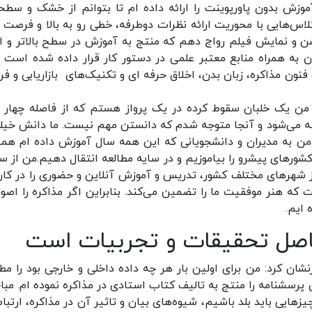
آموزش بدون پاورپوینت را ارائه داده ام تا بتوانم از خشک و سطح
‌هایی با محوریت ارائه نظرات دوطرفه، خطی رو به بالا و فرصت ب
و نمایش فیلم رواج دهم که منتج به آموزش در سطح بالاتر و ال
 به همراه منابع معتبر علمی در دستور کار قرار داده شده است و
نون مذاکره، زبان بدن، اخلاق حرفه ای و تکنیک‌های بازاریابی و ف
من یک خلبان سقوط کرده در یک پرواز هستم که از فاصله چهار ه
می‌شود و آنجا متوجه شدم که دانستن مهم نیست. ما دانش خیلی
م. من به مدیران و دانشجویانی که این همه سال آموزش داده ام هم
 کشورهای پیشرو را بیاموزیم و در سایه مطالعه انتقال دهیم.من از س
از شهرهای مختلف کشور، تدریس و آموزش آنلاین و حضوری را در کارن
که هنر موفقیت ما را تضمین می‌کند. بنابراین اگر مذاکره را اصول
 ایم.
اصل تحقیقات و تجربیات است
ان کرد: من برای اولین بار هر چه داده داخلی و خارجی بود را مطا
پرسشنامه را منتج به تالیف کتاب استادی در مذاکره نموده ام. مبا
ایی باید بلد باشیم، شیوه‌های بیان و تاثیر آن در مذاکره، ارتبا