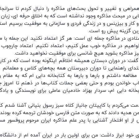
اهی و تغییر و تحول بحث‌های مذاکره را دنبال کردم تا سرانجام
بی در مبحث مذاکره وجود نداشته است که به اخلاق حرفه ای، زبان 
و کار و بیزینس و در زندگی فردی و سازمانی به موفقیت برسیم است
رین گزینه پیش رو است.
دی در مذاکره جمله ای است: هر گز اعتماد نکنید. این جمله با م
اهیم در مذاکره خوب عمل کنیم، اعتماد نکنیم. اعتماد چارچوب د
رد میز مذاکره بشوید هیچ شانسی برای موفقیت نخواهید داشت.
 و گفت: در دوران دبستان همیشه اخلاقم اینگونه بوده است که در کار
ای راهنمایی تا دوران دبیرستان همه بچه‌های کلاس و معلمانم را
العه داشتم و بارها و بارها به کتابخانه دایی ام که به مقام ر
اب خواندن بودم و حتی بعضی جملات کتاب‌ها در ذهنم تا امروز ج
انه دایی ام، سردار بهزاد خادمیان عاملی برای نویسندگی و یادگ
مت می‌کردم با کاپیتان جانباز کلاه سبز رسول بنیانی آشنا شدم که
 من هدیه دادند که به صورت متن فارسی خودشان ترجمه کرده بودند و
ز او افتخار آشنایی با پدر علم مذاکره ایران مرحوم پروفسور مس
ی خود ابراز داشت: من برای اولین بار در ایران آمده ام از دانشگاه‌