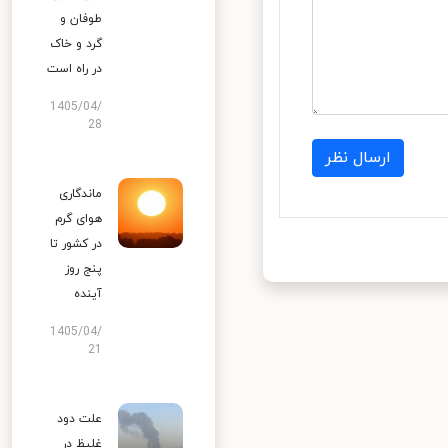
طوفان و
گرد و خاک
در راه است
1405/04/
28
ارسال نظر
ماندگاری
هوای گرم
در کشور تا
پنج روز
آینده
1405/04/
21
علت دود
غلیظ در