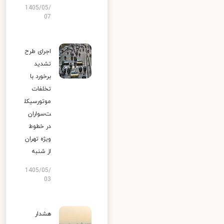
1405/05/
07
اجرای طرح
تشدید
برخورد با
تخلفات
موتورسیکل
ت‌سواران
در خطوط
ویژه تهران
از شنبه
1405/05/
03
هشدار