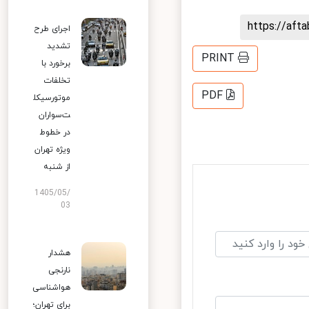
https://af
اجرای طرح
تشدید
PRINT
برخورد با
تخلفات
PDF
موتورسیکل
ت‌سواران
در خطوط
ویژه تهران
از شنبه
1405/05/
03
هشدار
نارنجی
هواشناسی
برای تهران؛