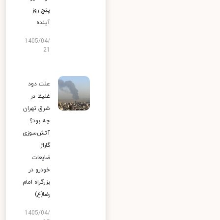
پنج روز
آینده
1405/04/
21
علت دود
غلیظ در
شرق تهران
چه بود؟
آتش‌سوزی
گاراژ
ضایعات
خودرو در
بزرگراه امام
رضا(ع)
1405/04/