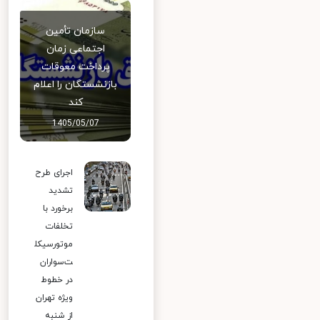
سازمان تأمین
اجتماعی زمان
پرداخت معوقات
بازنشستگان را اعلام
کند
1405/05/07
اجرای طرح
تشدید
برخورد با
تخلفات
موتورسیکل
ت‌سواران
در خطوط
ویژه تهران
از شنبه