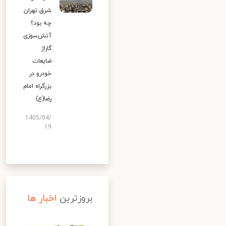
شرق تهران
چه بود؟
آتش‌سوزی
گاراژ
ضایعات
خودرو در
بزرگراه امام
رضا(ع)
1405/04/
19
بروزترین
اخبار ها