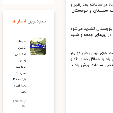
 در ساعات بعدازظهر و
 سیستان و بلوچستان،
جدیدترین
اخبار ها
لوچستان تشدید می‌شود
ر روزهای جمعه و شنبه
سازمان
تأمین
 جوی تهران طی دو روز
اجتماعی
آینده اظهار کرد: آسمان تهران فردا (۳۱ مرداد) صاف در بعضی ساعات وزش باد با حداقل دمای ۲۶ و
زمان
در بعضی ساعات وزش باد با
پرداخت
معوقات
بازنشستگا
ن را اعلام
کند
1405/05/
07