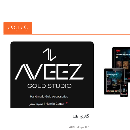
بک لینک
گالری طلا
07 مرداد 1405