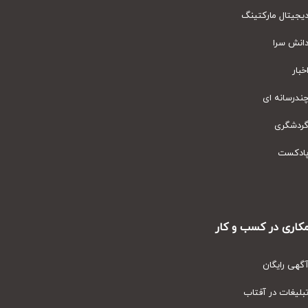
یتال مارکتینگ
نش سرا
ار
رسانه ای
دشگری
دکست
ری در کسب و کار
ی رایگان
یغات در آفتاب