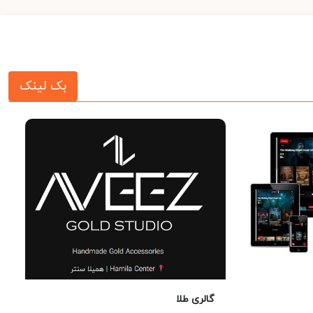
بک لینک
گالری طلا