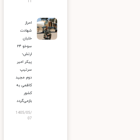
11
احراز
شهادت
خلبان
سوخو ۲۴
ارتش؛
پیکر امیر
سرتیپ
دوم مجید
کاظمی به
کشور
بازمی‌گردد
1405/05/
07