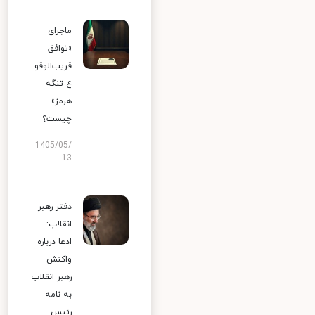
ماجرای
«توافق
قریب‌الوقو
ع تنگه
هرمز»
چیست؟
1405/05/
13
دفتر رهبر
انقلاب:
ادعا درباره
واکنش
رهبر انقلاب
به نامه
رئیس