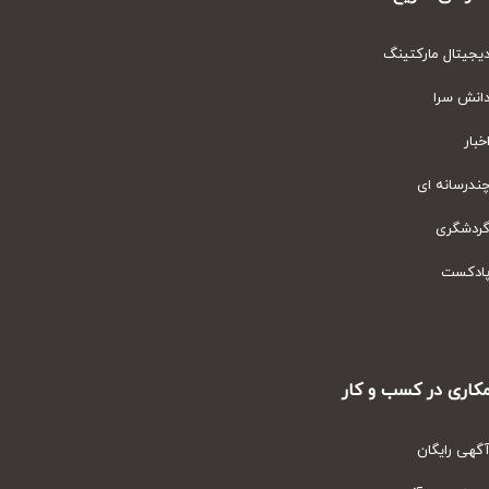
یتال مارکتینگ
نش سرا
ار
رسانه ای
دشگری
دکست
ری در کسب و کار
ی رایگان