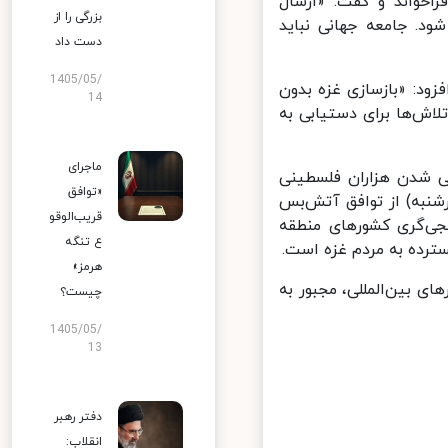
اخواند و گفت: «ارسال
بزرگی را از
د. جامعه جهانی نباید
دست داد
1405/05/
ود: «بازسازی غزه بدون
14
ش‌ها برای دستیابی به
ماجرای
ت و زخمی شدن هزاران فلسطینی
«توافق
نبه) از توافق آتش‌بس
قریب‌الوقو
ی‌گری کشورهای منطقه
ع تنگه
رده به مردم غزه است.
هرمز»
بین‌المللی، مجبور به
چیست؟
1405/05/
13
دفتر رهبر
انقلاب: