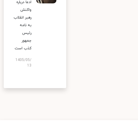
ادعا درباره
واکنش
رهبر انقلاب
به نامه
رئیس
جمهور
کذب است
1405/05/
13