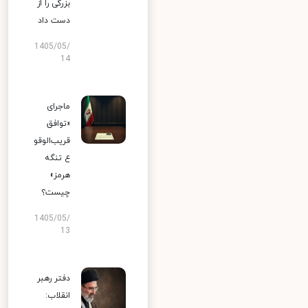
بزرگی را از
دست داد
1405/05/
14
ماجرای
«توافق
قریب‌الوقو
ع تنگه
هرمز»
چیست؟
1405/05/
13
دفتر رهبر
انقلاب: