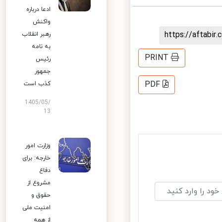
ادعا درباره
واکنش
https://aftab
رهبر انقلاب
به نامه
PRINT
رئیس
جمهور
PDF
کذب است
1405/05/
13
وزارت امور
خارجه: برای
دفاع
مشروع از
حقوق و
امنیت ملی
از همه