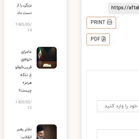
بزرگی را از
https://af
دست داد
PRINT
1405/05/
14
PDF
ماجرای
«توافق
قریب‌الوقو
ع تنگه
هرمز»
چیست؟
1405/05/
13
دفتر رهبر
انقلاب: