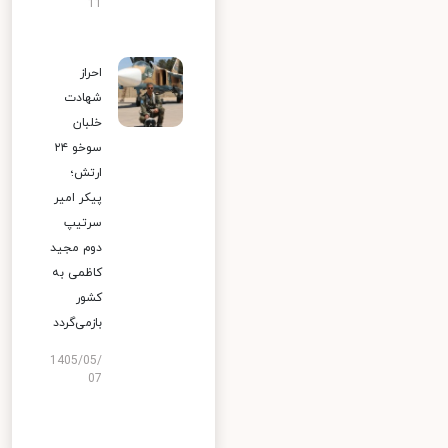
11
احراز
شهادت
خلبان
سوخو ۲۴
ارتش؛
پیکر امیر
سرتیپ
دوم مجید
کاظمی به
کشور
بازمی‌گردد
1405/05/
07