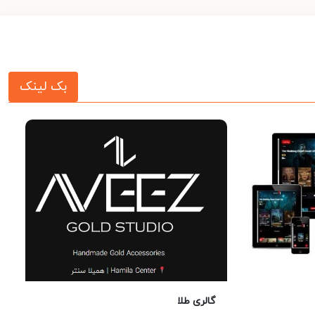
بک لینک
گالری طلا