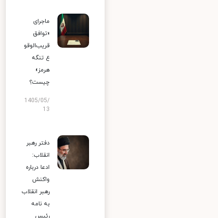
ماجرای
«توافق
قریب‌الوقو
ع تنگه
هرمز»
چیست؟
1405/05/
13
دفتر رهبر
انقلاب:
ادعا درباره
واکنش
رهبر انقلاب
به نامه
رئیس