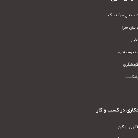
یتال مارکتینگ
نش سرا
ار
رسانه ای
دشگری
دکست
ری در کسب و کار
ی رایگان