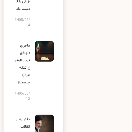
بزرگی را از
دست داد
1405/05/
14
ماجرای
«توافق
قریب‌الوقو
ع تنگه
هرمز»
چیست؟
1405/05/
13
دفتر رهبر
انقلاب: