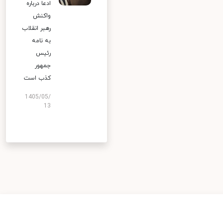
ادعا درباره
واکنش
رهبر انقلاب
به نامه
رئیس
جمهور
کذب است
1405/05/
13