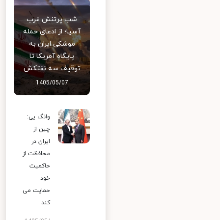
شب پرتنش غرب
آسیا؛ از ادعای حمله
موشکی ایران به
پایگاه آمریکا تا
توقیف سه نفتکش
1405/05/07
وانگ یی:
چین از
ایران در
محافظت از
حاکمیت
خود
حمایت می
کند