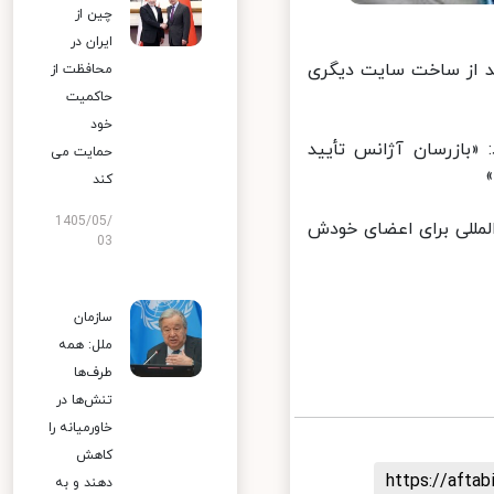
چین از
ایران در
د از ساخت سایت دیگری
محافظت از
حاکمیت
خود
«بازرسان آژانس تأیید
حمایت می
کند
1405/05/
مللی برای اعضای خودش
03
سازمان
ملل: همه
طرف‌ها
تنش‌ها در
خاورمیانه را
کاهش
https://aft
دهند و به