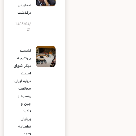
ضدایرانی
درگذشت
1405/04/
21
نشست
بی‌نتیجه
دیگر شورای
امنیت
درباره ایران؛
مخالفت
روسیه و
چین و
تاکید
برپایان
قطعنامه
۲۲۳۱