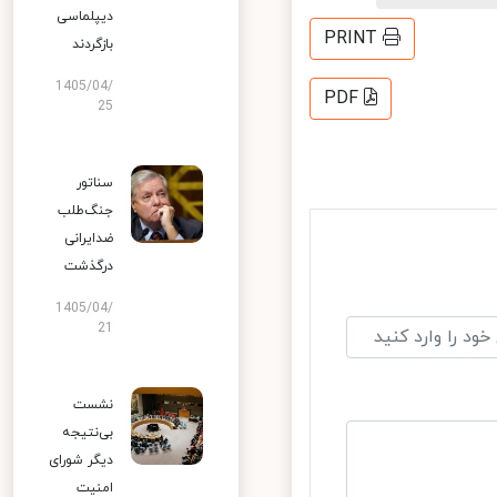
دیپلماسی
PRINT
بازگردند
1405/04/
PDF
25
سناتور
جنگ‌طلب
ضدایرانی
درگذشت
1405/04/
21
نشست
بی‌نتیجه
دیگر شورای
امنیت