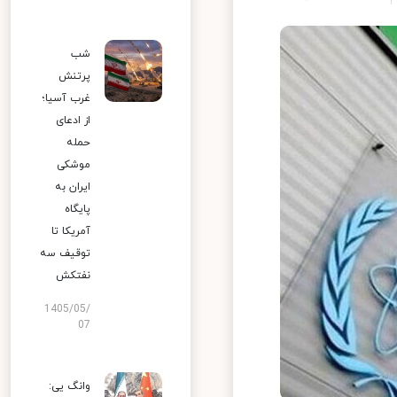
شب
پرتنش
غرب آسیا؛
از ادعای
حمله
موشکی
ایران به
پایگاه
آمریکا تا
توقیف سه
نفتکش
1405/05/
07
وانگ یی: