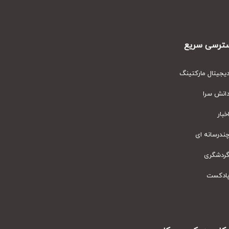
رسی سریع
یتال مارکتینگ
نش سرا
ار
رسانه ای
دشگری
دکست