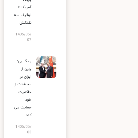
آمریکا تا
توقیف سه
نفتکش
1405/05/
07
وانگ یی:
چین از
ایران در
محافظت از
حاکمیت
خود
حمایت می
کند
1405/05/
03