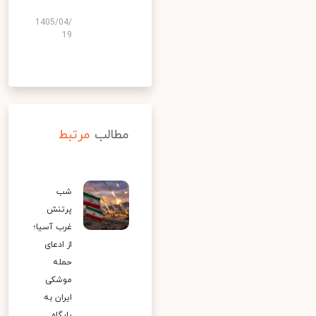
1405/04/
19
مطالب
مرتبط
شب
پرتنش
غرب آسیا؛
از ادعای
حمله
موشکی
ایران به
پایگاه