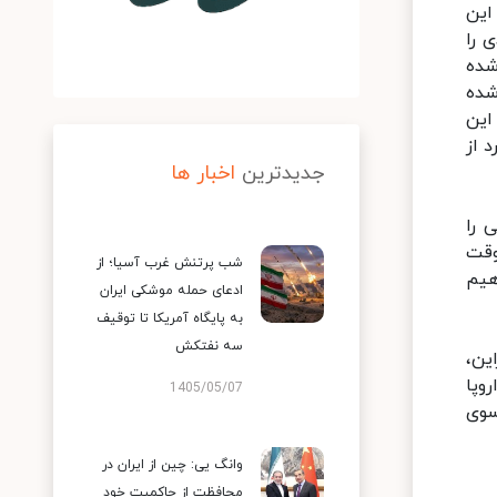
این
 را
شده
شده
این
 از
جدیدترین
اخبار ها
 را
وقت
شب پرتنش غرب آسیا؛ از
هیم
ادعای حمله موشکی ایران
به پایگاه آمریکا تا توقیف
سه نفتکش
ا اتحادیه اروپا داشته‎ایم، بنابراین،
وپا
1405/05/07
سوی
وانگ یی: چین از ایران در
محافظت از حاکمیت خود