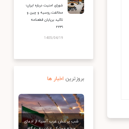
شورای امنیت درباره ایران؛
مخالفت روسیه و چین و
تاکید برپایان قطعنامه
۲۲۳۱
1405/04/19
بروزترین
اخبار ها
شب پرتنش غرب آسیا؛ از ادعای
حمله موشکی ایران به پایگاه