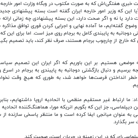
ت خبری هفتگی‌اش که به صورت مکتوب در وبگاه وزارت امور خارجه 
 این که وزیر امور خارجه ایران گفته است بسته پیشنهادی جدیدی
حت دارد یا نه و اگر صحت دارد، این بسته پیشنهادی چه زمانی ارائه 
ضوح گفته‌ایم، ما آماده نهایی و اجرایی کردن فوری توافق مذاکره 
دوجانبه به پایبندی کامل به برجام روی میز است. اما برای این که 
ی که خارج از چارچوب برجام هستند، صرف نظر کند، باید تصمیم بگیرد
ه موضعی هستیم. بر این باوریم که اگر ایران این تصمیم سیاسی
ه برسیم و دنبال بازگشتی دوجانبه به پایبندی به برجام در اسرع 
به خطر انداختن فرصت‌ها خواهد شد، به طوری که هیچ وقت نخوا
م.
او در پاسخ به تکرار سوال از سوی خبرنگار، توضیح داد: ما ارتباط غیر مستقیم منظمی ب
دیپلماسی، جز این که بگویم انریکه مورا، هماهنگ‌کننده اتحادیه ار
ی به عنوان میانجی ایفا کرده است و ما منتظر پاسخی سازنده از 
 سر بگذارد.
دیپلماسی‌ای که در این زمینه در جریان است، صحبت کند.