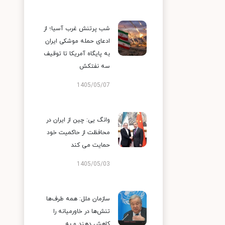
شب پرتنش غرب آسیا؛ از
ادعای حمله موشکی ایران
به پایگاه آمریکا تا توقیف
سه نفتکش
1405/05/07
وانگ یی: چین از ایران در
محافظت از حاکمیت خود
حمایت می کند
1405/05/03
سازمان ملل: همه طرف‌ها
تنش‌ها در خاورمیانه را
کاهش دهند و به