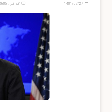
1401/07/27
کد خبر : 12605