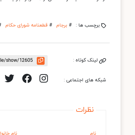
برچسب ها :
#
برجام
#
قطعنامه شورای حکام
#
لینک کوتاه :
icle/show/12605
شبکه های اجتماعی :
نظرات
نام
نام خانوا