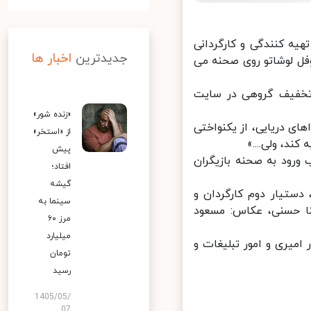
ه کنندگی و کارگردانی
جدیدترین
اخبار ها
سه شنبه 28 تیرماه 1401 در عمارت نوفل لوشاتو روی صحنه می
ست اجراهای این اثر نمایشی با 20 درصد تخفیف گروهی در سایت
«زنده شور»
 دریایی، از یکنواختی
از «استخر»
د، ولی....»
پیش
رود به صحنه بازیگران
افتاد؛
گیشه
ستیار دوم کارگردان و
سینما به
 حسنی، عکاس: مسعود
مرز ۶۰
میلیارد
میری و امور تبلیغات و
تومان
رسید
1405/05/
07