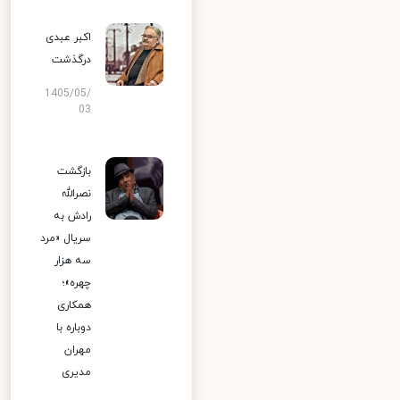
اکبر عبدی
درگذشت
1405/05/
03
بازگشت
نصرالله
رادش به
سریال «مرد
سه هزار
چهره»؛
همکاری
دوباره با
مهران
مدیری