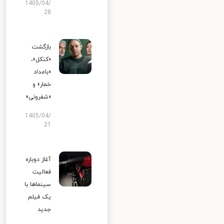
1405/04/
28
بازگشت
«کنکل»،
«بامداد
خمار» و
«شفرونی»
1405/04/
21
آغاز دوباره
فعالیت
سینماها با
یک فیلم
جدید