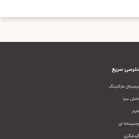
رسی سریع
یتال مارکتینگ
نش سرا
ار
رسانه ای
دشگری