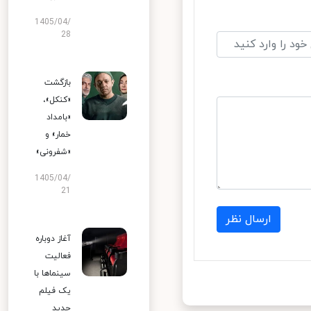
1405/04/
28
بازگشت
«کنکل»،
«بامداد
خمار» و
«شفرونی»
1405/04/
21
ارسال نظر
آغاز دوباره
فعالیت
سینماها با
یک فیلم
جدید