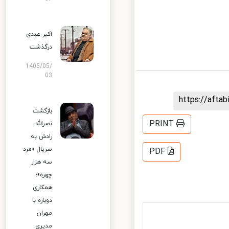
اکبر عبدی
درگذشت
1405/05/
03
https://aft
بازگشت
PRINT
نصرالله
رادش به
سریال «مرد
PDF
سه هزار
چهره»؛
همکاری
دوباره با
مهران
مدیری