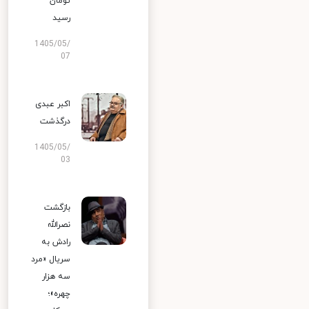
تومان
رسید
1405/05/
07
اکبر عبدی
درگذشت
1405/05/
03
بازگشت
نصرالله
رادش به
سریال «مرد
سه هزار
چهره»؛