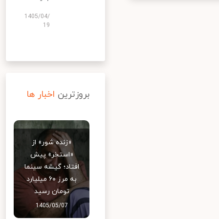
1405/04/
19
بروزترین
اخبار ها
«زنده شور» از
«استخر» پیش
افتاد؛ گیشه سینما
به مرز ۶۰ میلیارد
تومان رسید
1405/05/07