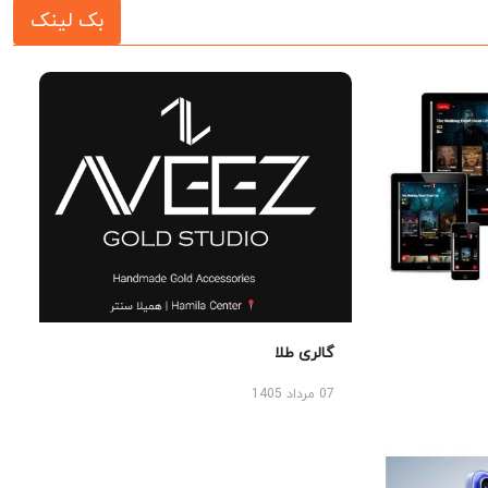
بک لینک
گالری طلا
07 مرداد 1405