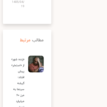
1405/04/
19
مطالب
مرتبط
«زنده شور»
از «استخر»
پیش
افتاد؛
گیشه
سینما به
مرز ۶۰
میلیارد