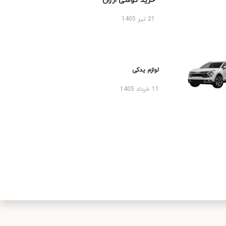
خرید گوشی ارزان
21 تیر 1405
لوازم یدکی
11 خرداد 1405