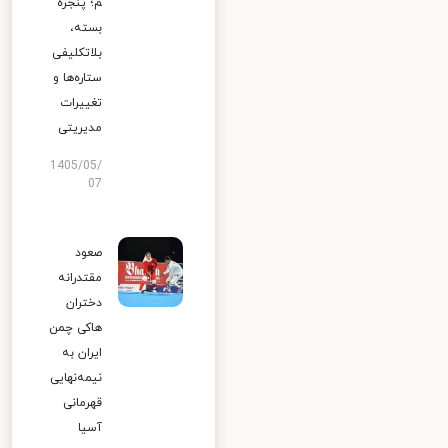
م؛ پنجره
بسته،
بلاتکلیفی
ستاره‌ها و
تغییرات
مدیریتی
1405/05/
07
صعود
مقتدرانه
دختران
هاکی چمن
ایران به
نیمه‌نهایی
قهرمانی
آسیا