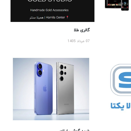
گالری طلا
07 مرداد 1405