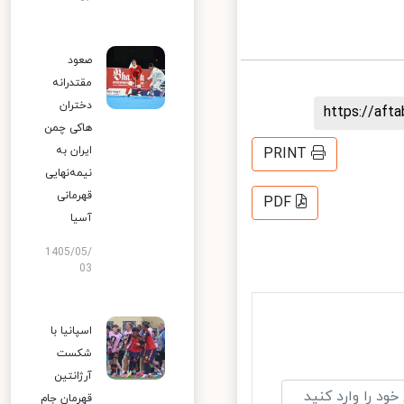
صعود
مقتدرانه
دختران
https://af
هاکی چمن
ایران به
PRINT
نیمه‌نهایی
قهرمانی
PDF
آسیا
1405/05/
03
اسپانیا با
شکست
آرژانتین
قهرمان جام