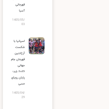
قهرمانی
آسیا
1405/05/
03
اسپانیا با
شکست
آرژانتین
قهرمان جام
جهانی
۲۰۲۶ شد؛
پایان رویای
مسی
1405/04/
29