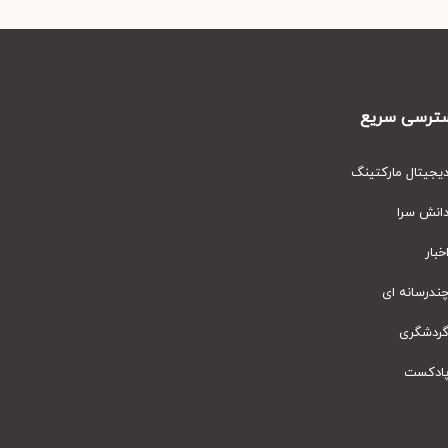
رسی سریع
یتال مارکتینگ
نش سرا
ار
رسانه ای
دشگری
دکست