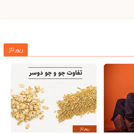
رپورتاژ
رپورتاژ