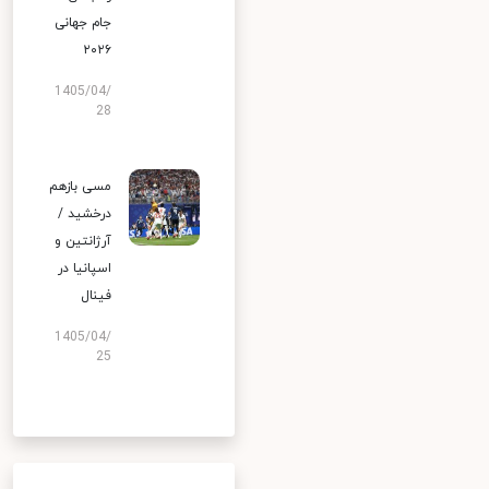
جام جهانی
۲۰۲۶
1405/04/
28
مسی بازهم
درخشید /
آرژانتین و
اسپانیا در
فینال
1405/04/
25