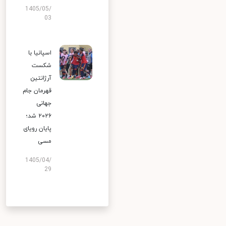
1405/05/
03
اسپانیا با
شکست
آرژانتین
قهرمان جام
جهانی
۲۰۲۶ شد؛
پایان رویای
مسی
1405/04/
29