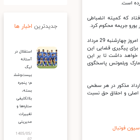
ه است.
اد که کمیته انضباطی
جدیدترین
اخبار ها
نهادهای نظارتی که پیش از این به موضوع قرارداد ویلموتس ورود کرده بودند، امروز چهارشنبه 29 مرداد
برای پیگیری قضایی این
استقلال در
خواهد داشت تا بر این
آستانه
ارک ویلموتس پاسخگوی
لیگ
بیست‌وشش
م؛ پنجره
داد مذکور در هر سطحی
بسته،
اصلی و احقاق حق نسبت
بلاتکلیفی
ستاره‌ها و
تغییرات
مدیریتی
یون فوتبال
1405/05/
07