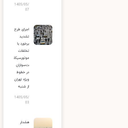
1405/05/
07
اجرای طرح
تشدید
برخورد با
تخلفات
موتورسیکل
ت‌سواران
در خطوط
ویژه تهران
از شنبه
1405/05/
03
هشدار