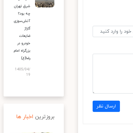
شرق تهران
چه بود؟
آتش‌سوزی
گاراژ
ضایعات
خودرو در
بزرگراه امام
رضا(ع)
1405/04/
19
ارسال نظر
بروزترین
اخبار ها