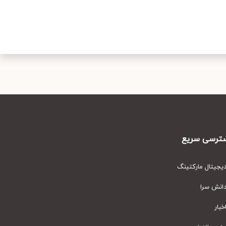
رسی سریع
یتال مارکتینگ
نش سرا
ار