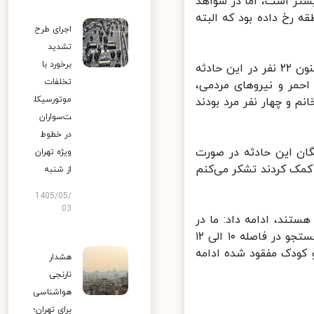
تر است، اما در شواهد
‌هایی در این منطقه رخ داده بود که البته
اجرای طرح
تشدید
برخورد با
نامی درباره آخرین آمار از جانباختگان این سیل نیز اظهارکرد: متاسفانه تاکنون ۲۲ نفر در این حادثه
تخلفات
ت هلال احمر و نیروهای مردمی،
موتورسیکل
ست. از این جانباختگان هفت نفر کودک، ۱۱ نفر خانم و چهار نفر مرد بودند
ت‌سواران
در خطوط
ان این حادثه در صورت
ویژه تهران
مک کردند تشکر می‌کنم
از شنبه
1405/05/
03
ند، ادامه داد: ما در
مسجد روستا نیز جلسه ای با حضور وزیر کشور برای تقسیم‌بندی تیم‌های جستجو در فاصله ۱۰ الی ۱۲
کودک مفقود شده ادامه
هشدار
نارنجی
هواشناسی
برای تهران؛