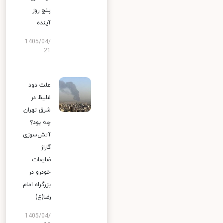
پنج روز
آینده
1405/04/
21
علت دود
غلیظ در
شرق تهران
چه بود؟
آتش‌سوزی
گاراژ
ضایعات
خودرو در
بزرگراه امام
رضا(ع)
1405/04/