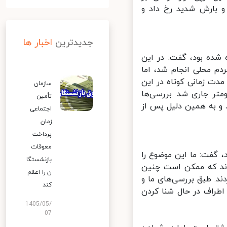
و بارش شدید رخ داد و
جدیدترین
اخبار ها
شده بود، گفت: در این
م محلی انجام شد، اما
ت زمانی کوتاه در این
سازمان
ی اتفاق افتاد و سیلابی به طول حدود ۴۵ تا ۴۷ کیلومتر جاری شد. بررسی‌ها
تأمین
 و به همین دلیل پس از
اجتماعی
زمان
پرداخت
معوقات
گفت: ما این موضوع را
بازنشستگا
دند که ممکن است چنین
ن را اعلام
. طبق بررسی‌های ما و
کند
طراف در حال شنا کردن
1405/05/
07