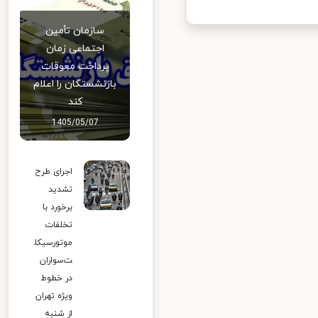
سازمان تأمین
اجتماعی زمان
پرداخت معوقات
بازنشستگان را اعلام
کند
1405/05/07
اجرای طرح
تشدید
برخورد با
تخلفات
موتورسیکل
ت‌سواران
در خطوط
ویژه تهران
از شنبه