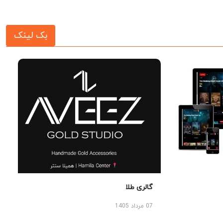
بک لینک
گالری طلا
07 مرداد 1405