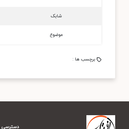
شابک
موضوع
برچسب ها :
دسترسی س