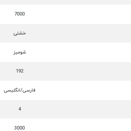
7000
خشتی
شومیز
192
فارسی/انگلیسی
4
3000