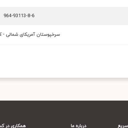
964-93113-8-6
سرخپوستان آمریکای شمالی - ک
ریع
درباره ما
همکاری در کس