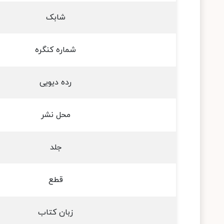
شابک
شماره کنگره
رده دیویی
محل نشر
جلد
قطع
زبان کتاب