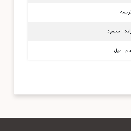
رجمه
زاده - محمود
ام - بیل