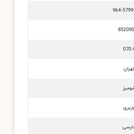
964-5799
85209
070.
هران
ومیز
زیری
ارسی