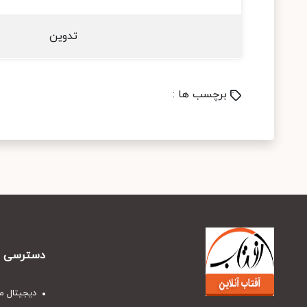
تدوین
برچسب ها :
دسترسی س
دیجیتال م