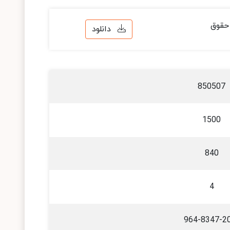
حقوق
دانلود
850507
1500
840
4
964-8347-2