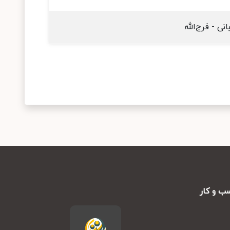
انی - فرج‌الله
ب و کار