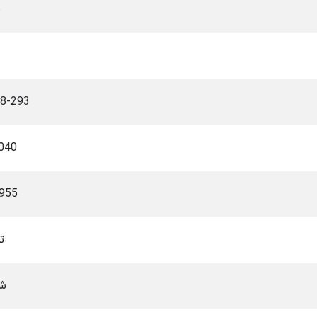
6
-293-X
040
955
ت
شو