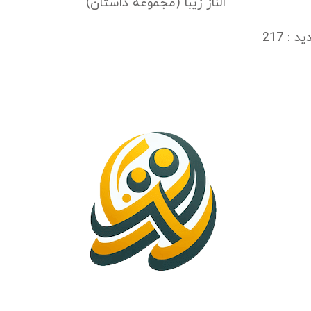
الناز زیبا (مجموعه داستان)
 : 217