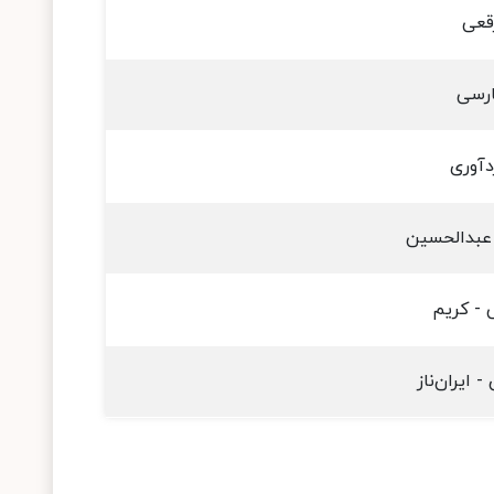
قعی
رسی
دآوری
 عبدالحسین
 - کریم
 ایران‌ناز