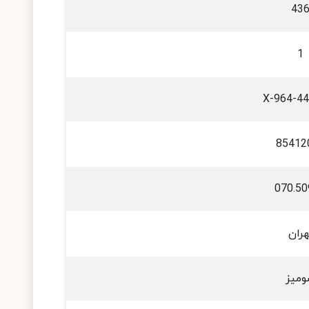
43
1
964-448
85412
070.50
هران
میز