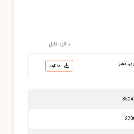
دانلود فایل
ری، نشر
دانلود
8504
220